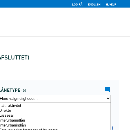
LOG PÅ
ENGLISH
HJÆLP
e(AFSLUTTET)
LÅNETYPE
(6)