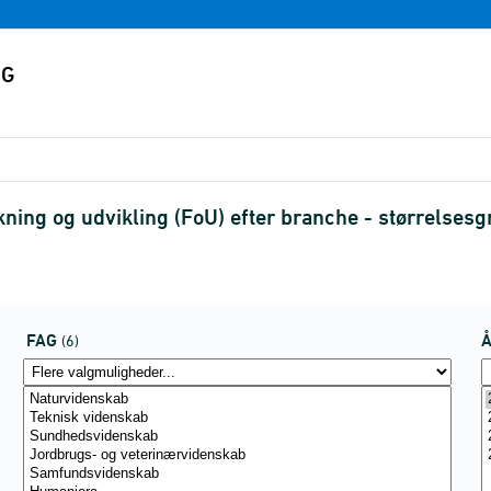
kning og udvikling (FoU) efter branche - størrelsesg
FAG
(6)