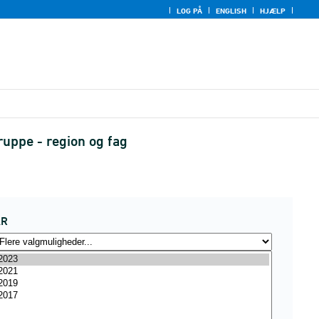
LOG PÅ
ENGLISH
HJÆLP
ruppe - region og fag
ÅR