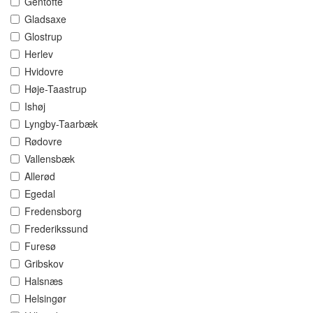
Gentofte
Gladsaxe
Glostrup
Herlev
Hvidovre
Høje-Taastrup
Ishøj
Lyngby-Taarbæk
Rødovre
Vallensbæk
Allerød
Egedal
Fredensborg
Frederikssund
Furesø
Gribskov
Halsnæs
Helsingør