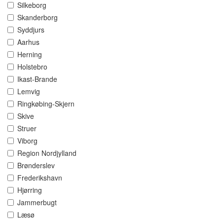
Silkeborg
Skanderborg
Syddjurs
Aarhus
Herning
Holstebro
Ikast-Brande
Lemvig
Ringkøbing-Skjern
Skive
Struer
Viborg
Region Nordjylland
Brønderslev
Frederikshavn
Hjørring
Jammerbugt
Læsø