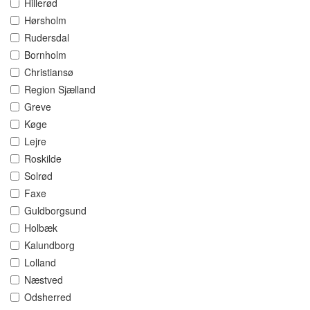
Hillerød
Hørsholm
Rudersdal
Bornholm
Christiansø
Region Sjælland
Greve
Køge
Lejre
Roskilde
Solrød
Faxe
Guldborgsund
Holbæk
Kalundborg
Lolland
Næstved
Odsherred