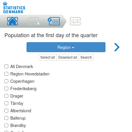
Population at the first day of the quarter
Region
Select all
Deselect all
Search
All Denmark
Region Hovedstaden
Copenhagen
Frederiksberg
Dragør
Tårnby
Albertslund
Ballerup
Brøndby