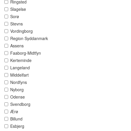
Ringsted
Slagelse
Sorø
Stevns
Vordingborg
Region Syddanmark
Assens
Faaborg-Midtfyn
Kerteminde
Langeland
Middelfart
Nordfyns
Nyborg
Odense
Svendborg
Ærø
Billund
Esbjerg