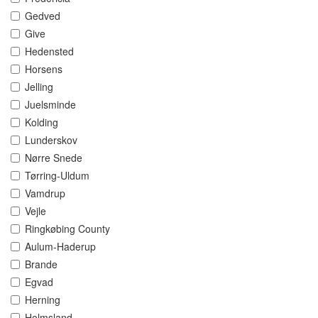
Gedved
Give
Hedensted
Horsens
Jelling
Juelsminde
Kolding
Lunderskov
Nørre Snede
Tørring-Uldum
Vamdrup
Vejle
Ringkøbing County
Aulum-Haderup
Brande
Egvad
Herning
Holmsland