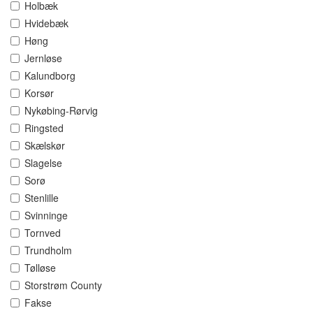
Holbæk
Hvidebæk
Høng
Jernløse
Kalundborg
Korsør
Nykøbing-Rørvig
Ringsted
Skælskør
Slagelse
Sorø
Stenlille
Svinninge
Tornved
Trundholm
Tølløse
Storstrøm County
Fakse