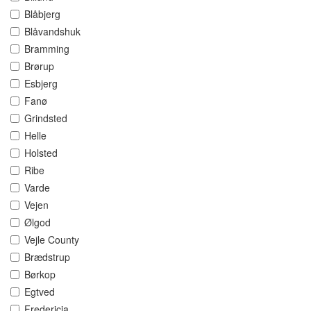
Blåbjerg
Blåvandshuk
Bramming
Brørup
Esbjerg
Fanø
Grindsted
Helle
Holsted
Ribe
Varde
Vejen
Ølgod
Vejle County
Brædstrup
Børkop
Egtved
Fredericia