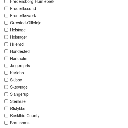
Fredensborg-Humlebæk
Frederikssund
Frederiksværk
Græsted-Gilleleje
Helsinge
Helsingør
Hillerød
Hundested
Hørsholm
Jægerspris
Karlebo
Skibby
Skævinge
Slangerup
Stenløse
Ølstykke
Roskilde County
Bramsnæs