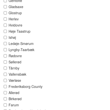
Gentofte
Gladsaxe
Glostrup
Herlev
Hvidovre
Høje Taastrup
Ishøj
Ledøje-Smørum
Lyngby-Taarbæk
Rødovre
Søllerød
Tårnby
Vallensbæk
Værløse
Frederiksborg County
Allerød
Birkerød
Farum