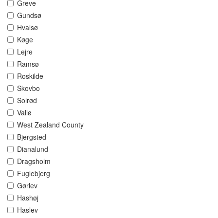
Greve
Gundsø
Hvalsø
Køge
Lejre
Ramsø
Roskilde
Skovbo
Solrød
Vallø
West Zealand County
Bjergsted
Dianalund
Dragsholm
Fuglebjerg
Gørlev
Hashøj
Haslev