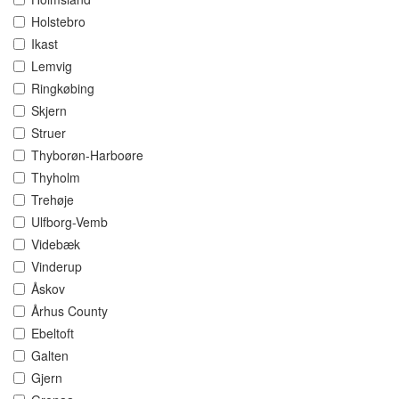
Holstebro
Ikast
Lemvig
Ringkøbing
Skjern
Struer
Thyborøn-Harboøre
Thyholm
Trehøje
Ulfborg-Vemb
Videbæk
Vinderup
Åskov
Århus County
Ebeltoft
Galten
Gjern