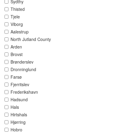
Sydthy
Thisted
Tjele
Viborg
Aalestrup
North Jutland County
Arden
Brovst
Brønderslev
Dronninglund
Farsø
Fjerritslev
Frederikshavn
Hadsund
Hals
Hirtshals
Hjørring
Hobro