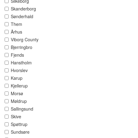
Silkeborg
Skanderborg
Sønderhald
Them
Århus
Viborg County
Bjerringbro
Fjends
Hanstholm
Hvorslev
Karup
Kjellerup
Morsø
Møldrup
Sallingsund
Skive
Spøttrup
Sundsøre