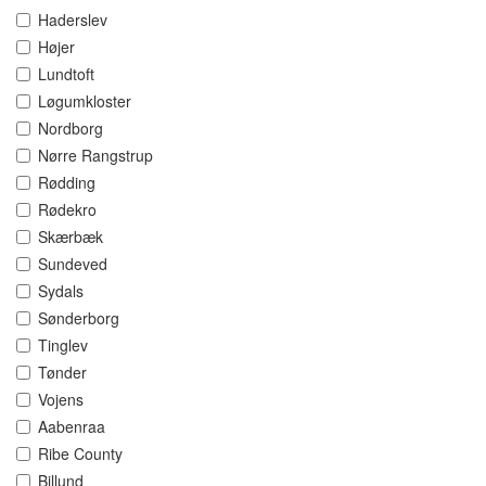
Haderslev
Højer
Lundtoft
Løgumkloster
Nordborg
Nørre Rangstrup
Rødding
Rødekro
Skærbæk
Sundeved
Sydals
Sønderborg
Tinglev
Tønder
Vojens
Aabenraa
Ribe County
Billund