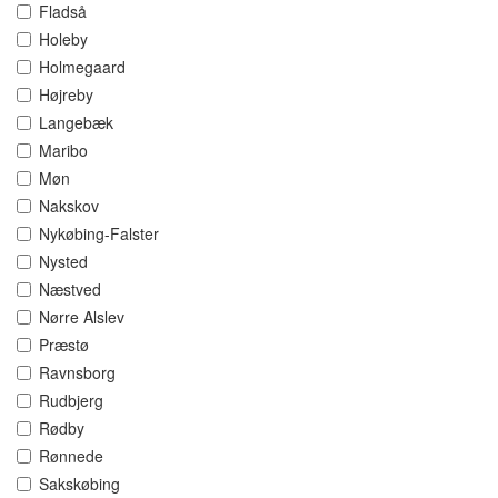
Fladså
Holeby
Holmegaard
Højreby
Langebæk
Maribo
Møn
Nakskov
Nykøbing-Falster
Nysted
Næstved
Nørre Alslev
Præstø
Ravnsborg
Rudbjerg
Rødby
Rønnede
Sakskøbing