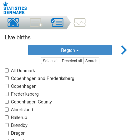
Live births
Region
Select all
Deselect all
Search
All Denmark
Copenhagen and Frederiksberg
Copenhagen
Frederiksberg
Copenhagen County
Albertslund
Ballerup
Brøndby
Dragør