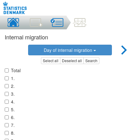
Internal migration
Day of internal migration
Select all
Deselect all
Search
Total
1.
2.
3.
4.
5.
6.
7.
8.