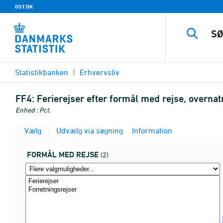
DST.DK
Statistikbanken
Erhvervsliv
FF4:
Ferierejser efter formål med rejse, overnat
Enhed : Pct.
Vælg
Udvælg via søgning
Information
FORMÅL MED REJSE
(2)