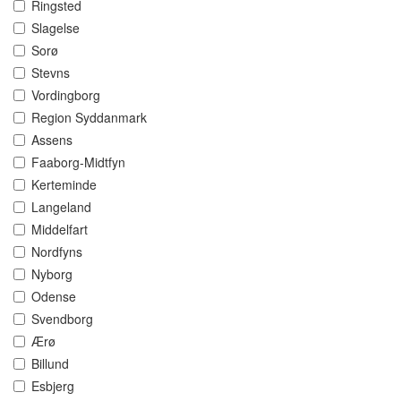
Ringsted
Slagelse
Sorø
Stevns
Vordingborg
Region Syddanmark
Assens
Faaborg-Midtfyn
Kerteminde
Langeland
Middelfart
Nordfyns
Nyborg
Odense
Svendborg
Ærø
Billund
Esbjerg