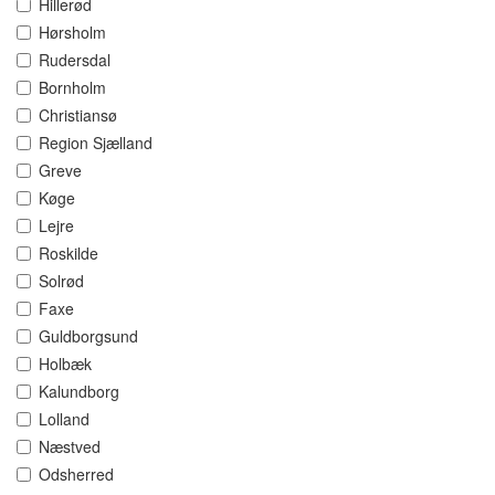
Hillerød
Hørsholm
Rudersdal
Bornholm
Christiansø
Region Sjælland
Greve
Køge
Lejre
Roskilde
Solrød
Faxe
Guldborgsund
Holbæk
Kalundborg
Lolland
Næstved
Odsherred