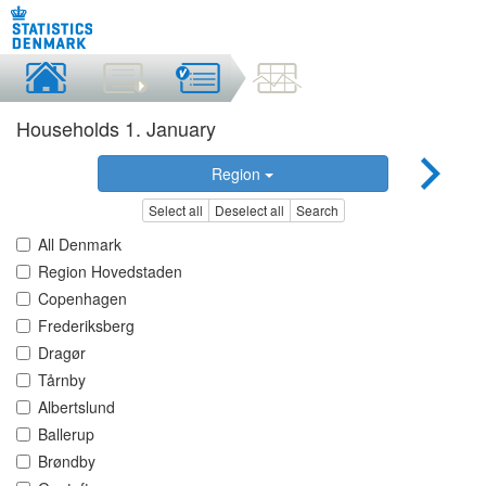
Households 1. January
Region
Select all
Deselect all
Search
All Denmark
Region Hovedstaden
Copenhagen
Frederiksberg
Dragør
Tårnby
Albertslund
Ballerup
Brøndby