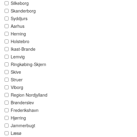
Silkeborg
Skanderborg
Syddjurs
Aarhus
Herning
Holstebro
Ikast-Brande
Lemvig
Ringkøbing-Skjern
Skive
Struer
Viborg
Region Nordjylland
Brønderslev
Frederikshavn
Hjørring
Jammerbugt
Læsø