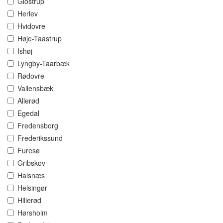
Glostrup
Herlev
Hvidovre
Høje-Taastrup
Ishøj
Lyngby-Taarbæk
Rødovre
Vallensbæk
Allerød
Egedal
Fredensborg
Frederikssund
Furesø
Gribskov
Halsnæs
Helsingør
Hillerød
Hørsholm