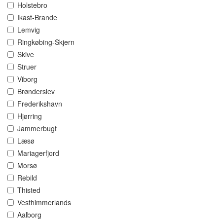
Holstebro
Ikast-Brande
Lemvig
Ringkøbing-Skjern
Skive
Struer
Viborg
Brønderslev
Frederikshavn
Hjørring
Jammerbugt
Læsø
Mariagerfjord
Morsø
Rebild
Thisted
Vesthimmerlands
Aalborg