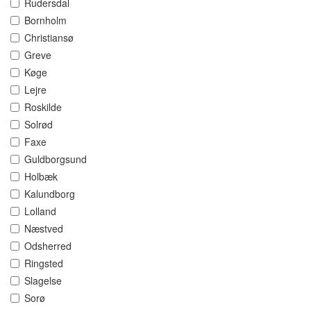
Rudersdal
Bornholm
Christiansø
Greve
Køge
Lejre
Roskilde
Solrød
Faxe
Guldborgsund
Holbæk
Kalundborg
Lolland
Næstved
Odsherred
Ringsted
Slagelse
Sorø