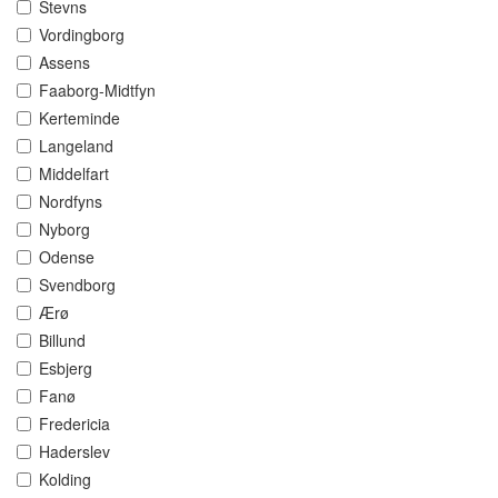
Stevns
Vordingborg
Assens
Faaborg-Midtfyn
Kerteminde
Langeland
Middelfart
Nordfyns
Nyborg
Odense
Svendborg
Ærø
Billund
Esbjerg
Fanø
Fredericia
Haderslev
Kolding