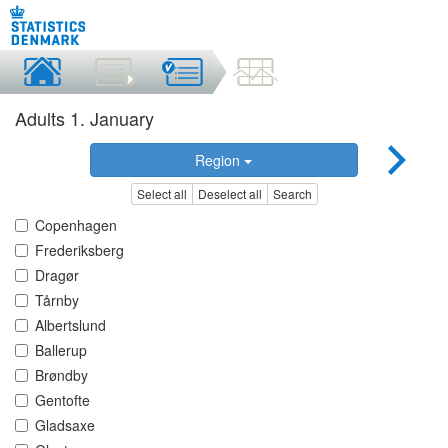
Adults 1. January
Region
Select all
Deselect all
Search
Copenhagen
Frederiksberg
Dragør
Tårnby
Albertslund
Ballerup
Brøndby
Gentofte
Gladsaxe