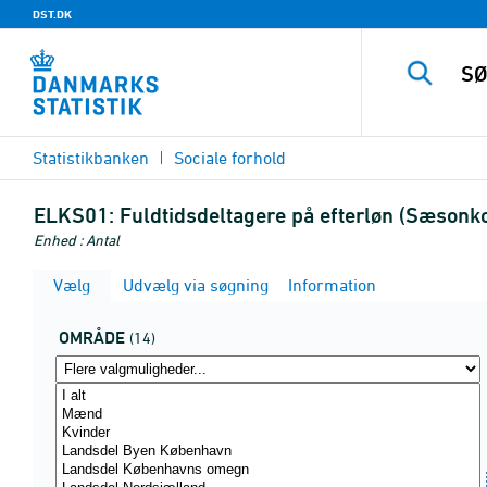
DST.DK
Statistikbanken
Sociale forhold
ELKS01:
Fuldtidsdeltagere på efterløn (Sæsonko
Enhed : Antal
Vælg
Udvælg via søgning
Information
OMRÅDE
(14)