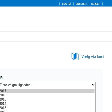
LOG PÅ
ENGLISH
HJÆLP
Vælg via kort
ÅR