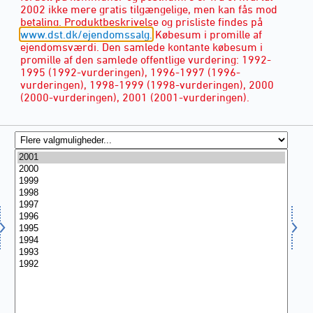
2002 ikke mere gratis tilgængelige, men kan fås mod
betaling. Produktbeskrivelse og prisliste findes på
www.dst.dk/ejendomssalg.
Købesum i promille af
ejendomsværdi. Den samlede kontante købesum i
promille af den samlede offentlige vurdering: 1992-
1995 (1992-vurderingen), 1996-1997 (1996-
vurderingen), 1998-1999 (1998-vurderingen), 2000
(2000-vurderingen), 2001 (2001-vurderingen).
ÅR