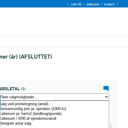
LOG PÅ
ENGLISH
HJÆLP
mer (år) (AFSLUTTET)
NØGLETAL
(5)