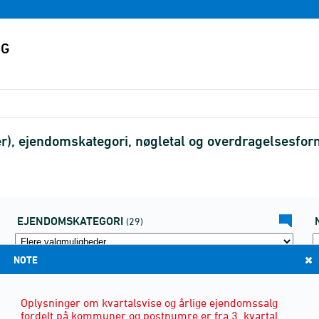
, ejendomskategori, nøgletal og overdragelsesfor
EJENDOMSKATEGORI
(29)
NOTE
Oplysninger om kvartalsvise og årlige ejendomssalg
fordelt på kommuner og postnumre er fra 3. kvartal