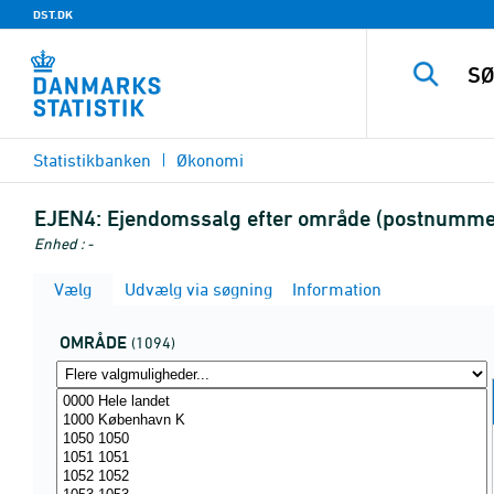
DST.DK
Statistikbanken
Økonomi
EJEN4:
Ejendomssalg efter område (postnummer)
Enhed : -
Vælg
Udvælg via søgning
Information
OMRÅDE
(1094)