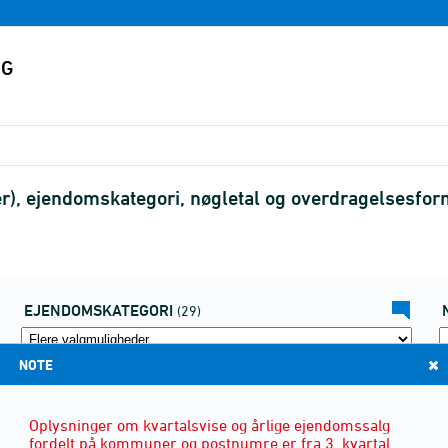
, ejendomskategori, nøgletal og overdragelsesfor
EJENDOMSKATEGORI
(29)
NOTE
Oplysninger om kvartalsvise og årlige ejendomssalg
fordelt på kommuner og postnumre er fra 3. kvartal