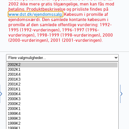
2002 ikke mere gratis tilgængelige, men kan fås mod
betaling. Produktbeskrivelse og prisliste findes på
www.dst.dk/ejendomssalg.
Købesum i promille af
ejendomsværdi. Den samlede kontante købesum i
promille af den samlede offentlige vurdering: 1992-
1995 (1992-vurderingen), 1996-1997 (1996-
vurderingen), 1998-1999 (1998-vurderingen), 2000
(2000-vurderingen), 2001 (2001-vurderingen).
KVARTAL