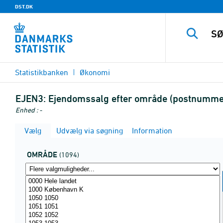
DST.DK
Statistikbanken
Økonomi
EJEN3:
Ejendomssalg efter område (postnummer)
Enhed : -
Vælg
Udvælg via søgning
Information
OMRÅDE
(1094)