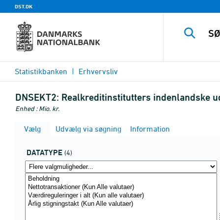
DST.DK
Statistikbanken
Erhvervsliv
DNSEKT2:
Realkreditinstitutters indenlandske u
Enhed : Mio. kr.
Vælg
Udvælg via søgning
Information
DATATYPE
(4)