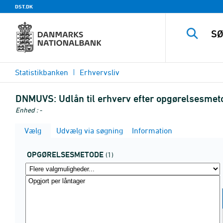
DST.DK
Statistikbanken
Erhvervsliv
DNMUVS:
Udlån til erhverv efter opgørelsesmeto
Enhed : -
Vælg
Udvælg via søgning
Information
OPGØRELSESMETODE
(1)