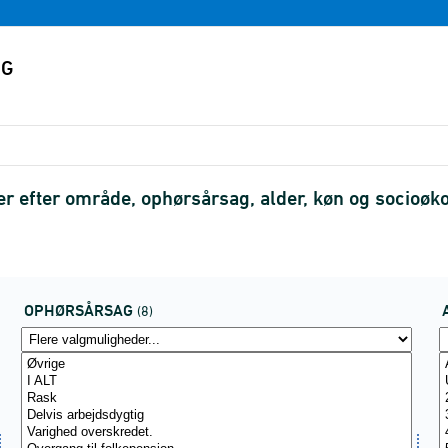
er efter område, ophørsårsag, alder, køn og socioø
OPHØRSÅRSAG
(8)