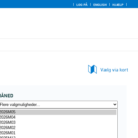
LOG PÅ
ENGLISH
HJÆLP
Vælg via kort
MÅNED