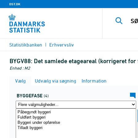
DST.DK
Statistikbanken
Erhvervsliv
BYGV88:
Det samlede etageareal (korrigeret for
Enhed : M2
Vælg
Udvælg via søgning
Information
BYGGEFASE
(4)