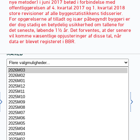
nye metoder) i juni 2017 betød i forbindelse med
offentliggørelsen af 4. kvartal 2017 og 1. kvartal 2018
store revisioner af alle byggestatistikkens tidsserier.
For opgørelserne af tilladt og især påbegyndt byggeri er
der dog stadig en betydelig usikkerhed om tallene for
det seneste, løbende 1½ år. Det forventes, at der senere
vil komme væsentlige opjusteringer af disse tal, når
data er blevet registeret i BBR.
MÅNED