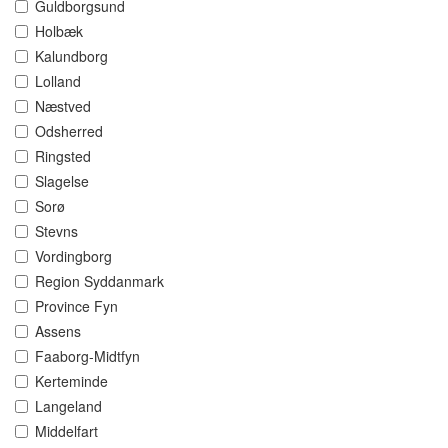
Guldborgsund
Holbæk
Kalundborg
Lolland
Næstved
Odsherred
Ringsted
Slagelse
Sorø
Stevns
Vordingborg
Region Syddanmark
Province Fyn
Assens
Faaborg-Midtfyn
Kerteminde
Langeland
Middelfart