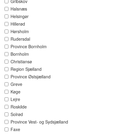
Gribskov
Halsnæs
Helsingør
Hillerød
Hørsholm
Rudersdal
Province Bornholm
Bornholm
Christiansø
Region Sjælland
Province Østsjælland
Greve
Køge
Lejre
Roskilde
Solrød
Province Vest- og Sydsjælland
Faxe