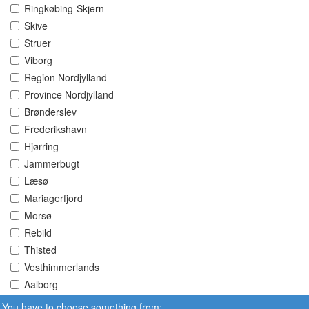
Ringkøbing-Skjern
Skive
Struer
Viborg
Region Nordjylland
Province Nordjylland
Brønderslev
Frederikshavn
Hjørring
Jammerbugt
Læsø
Mariagerfjord
Morsø
Rebild
Thisted
Vesthimmerlands
Aalborg
You have to choose something from: