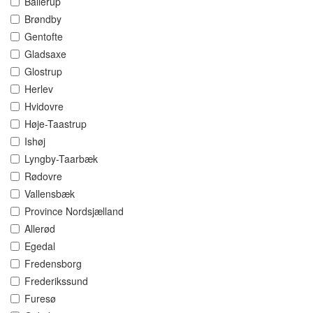
Ballerup
Brøndby
Gentofte
Gladsaxe
Glostrup
Herlev
Hvidovre
Høje-Taastrup
Ishøj
Lyngby-Taarbæk
Rødovre
Vallensbæk
Province Nordsjælland
Allerød
Egedal
Fredensborg
Frederikssund
Furesø