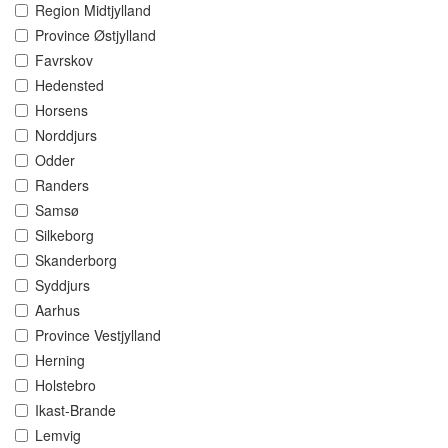
Region Midtjylland
Province Østjylland
Favrskov
Hedensted
Horsens
Norddjurs
Odder
Randers
Samsø
Silkeborg
Skanderborg
Syddjurs
Aarhus
Province Vestjylland
Herning
Holstebro
Ikast-Brande
Lemvig