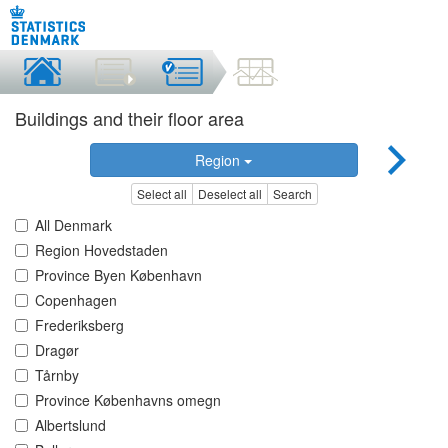
Buildings and their floor area
Region
Select all
Deselect all
Search
All Denmark
Region Hovedstaden
Province Byen København
Copenhagen
Frederiksberg
Dragør
Tårnby
Province Københavns omegn
Albertslund