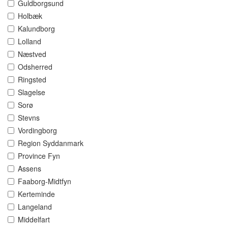
Guldborgsund
Holbæk
Kalundborg
Lolland
Næstved
Odsherred
Ringsted
Slagelse
Sorø
Stevns
Vordingborg
Region Syddanmark
Province Fyn
Assens
Faaborg-Midtfyn
Kerteminde
Langeland
Middelfart