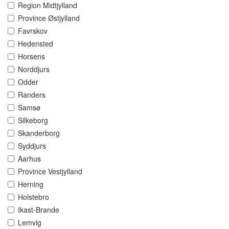
Region Midtjylland
Province Østjylland
Favrskov
Hedensted
Horsens
Norddjurs
Odder
Randers
Samsø
Silkeborg
Skanderborg
Syddjurs
Aarhus
Province Vestjylland
Herning
Holstebro
Ikast-Brande
Lemvig