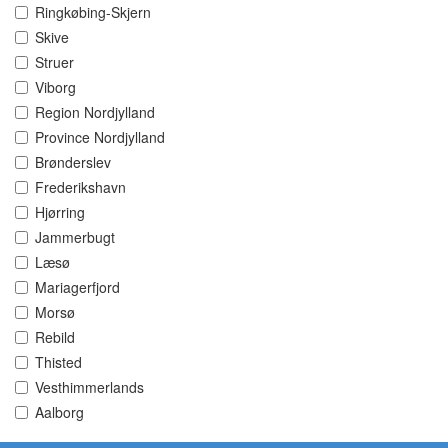
Ringkøbing-Skjern
Skive
Struer
Viborg
Region Nordjylland
Province Nordjylland
Brønderslev
Frederikshavn
Hjørring
Jammerbugt
Læsø
Mariagerfjord
Morsø
Rebild
Thisted
Vesthimmerlands
Aalborg