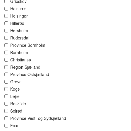
Gribskov
Halsnæs
Helsingør
Hillerød
Hørsholm
Rudersdal
Province Bornholm
Bornholm
Christiansø
Region Sjælland
Province Østsjælland
Greve
Køge
Lejre
Roskilde
Solrød
Province Vest- og Sydsjælland
Faxe