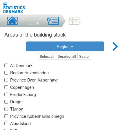
Areas of the building stock
Region
Select all
Deselect all
Search
All Denmark
Region Hovedstaden
Province Byen København
Copenhagen
Frederiksberg
Dragør
Tårnby
Province Københavns omegn
Albertslund