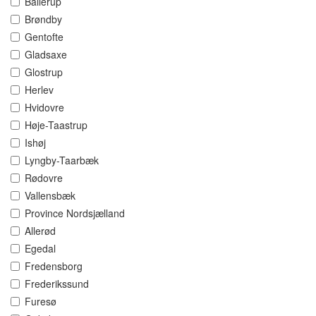
Ballerup
Brøndby
Gentofte
Gladsaxe
Glostrup
Herlev
Hvidovre
Høje-Taastrup
Ishøj
Lyngby-Taarbæk
Rødovre
Vallensbæk
Province Nordsjælland
Allerød
Egedal
Fredensborg
Frederikssund
Furesø