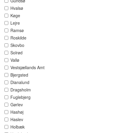
Gundsø
Hvalsø
Køge
Lejre
Ramsø
Roskilde
Skovbo
Solrød
Vallø
Vestsjællands Amt
Bjergsted
Dianalund
Dragsholm
Fuglebjerg
Gørlev
Hashøj
Haslev
Holbæk