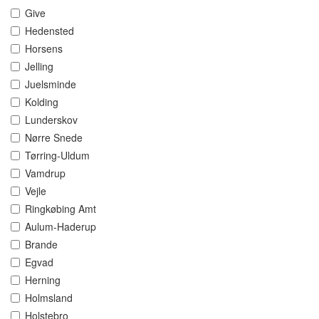
Give
Hedensted
Horsens
Jelling
Juelsminde
Kolding
Lunderskov
Nørre Snede
Tørring-Uldum
Vamdrup
Vejle
Ringkøbing Amt
Aulum-Haderup
Brande
Egvad
Herning
Holmsland
Holstebro