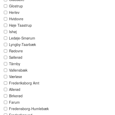
Glostrup
Herlev
Hvidovre
Høje Taastrup
Ishøj
Ledøje-Smørum
Lyngby-Taarbæk
Rødovre
Søllerød
Tårnby
Vallensbæk
Værløse
Frederiksborg Amt
Allerød
Birkerød
Farum
Fredensborg-Humlebæk