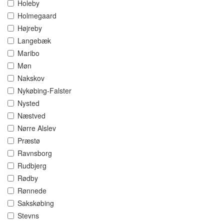
Holeby
Holmegaard
Højreby
Langebæk
Maribo
Møn
Nakskov
Nykøbing-Falster
Nysted
Næstved
Nørre Alslev
Præstø
Ravnsborg
Rudbjerg
Rødby
Rønnede
Sakskøbing
Stevns