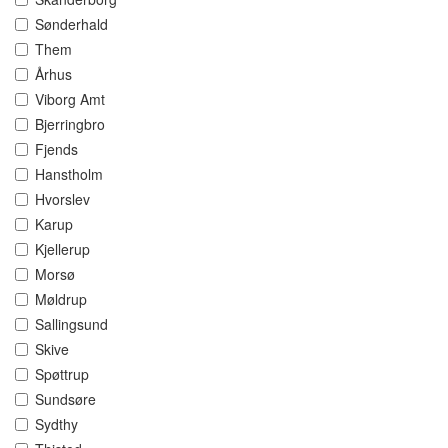
Sønderhald
Them
Århus
Viborg Amt
Bjerringbro
Fjends
Hanstholm
Hvorslev
Karup
Kjellerup
Morsø
Møldrup
Sallingsund
Skive
Spøttrup
Sundsøre
Sydthy