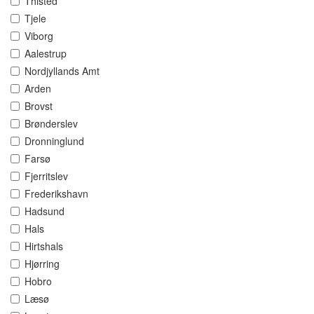
Thisted
Tjele
Viborg
Aalestrup
Nordjyllands Amt
Arden
Brovst
Brønderslev
Dronninglund
Farsø
Fjerritslev
Frederikshavn
Hadsund
Hals
Hirtshals
Hjørring
Hobro
Læsø