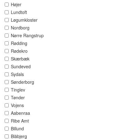
Højer
Lundtoft
Løgumkloster
Nordborg
Nørre Rangstrup
Rødding
Rødekro
Skærbæk
Sundeved
Sydals
Sønderborg
Tinglev
Tønder
Vojens
Aabenraa
Ribe Amt
Billund
Blåbjerg