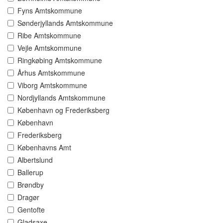
Fyns Amtskommune
Sønderjyllands Amtskommune
Ribe Amtskommune
Vejle Amtskommune
Ringkøbing Amtskommune
Århus Amtskommune
Viborg Amtskommune
Nordjyllands Amtskommune
København og Frederiksberg
København
Frederiksberg
Københavns Amt
Albertslund
Ballerup
Brøndby
Dragør
Gentofte
Gladsaxe