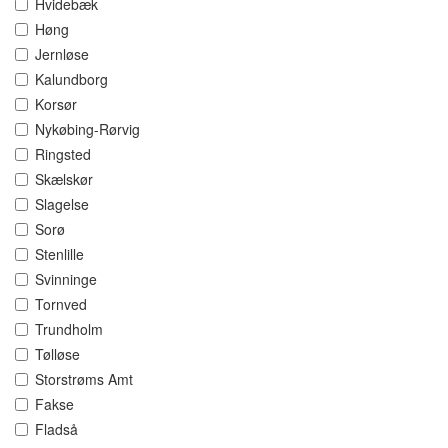
Hvidebæk
Høng
Jernløse
Kalundborg
Korsør
Nykøbing-Rørvig
Ringsted
Skælskør
Slagelse
Sorø
Stenlille
Svinninge
Tornved
Trundholm
Tølløse
Storstrøms Amt
Fakse
Fladså