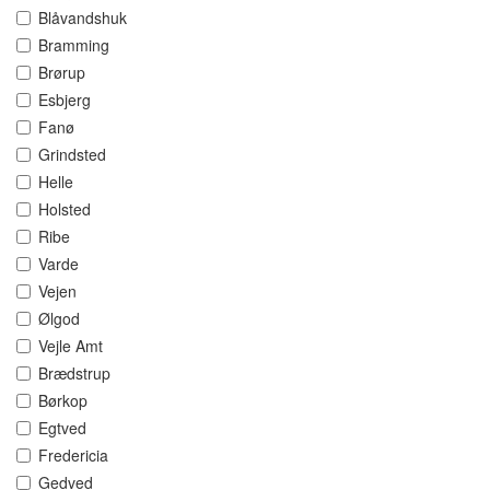
Blåvandshuk
Bramming
Brørup
Esbjerg
Fanø
Grindsted
Helle
Holsted
Ribe
Varde
Vejen
Ølgod
Vejle Amt
Brædstrup
Børkop
Egtved
Fredericia
Gedved