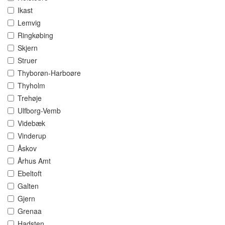
Ikast
Lemvig
Ringkøbing
Skjern
Struer
Thyborøn-Harboøre
Thyholm
Trehøje
Ulfborg-Vemb
Videbæk
Vinderup
Åskov
Århus Amt
Ebeltoft
Galten
Gjern
Grenaa
Hadsten