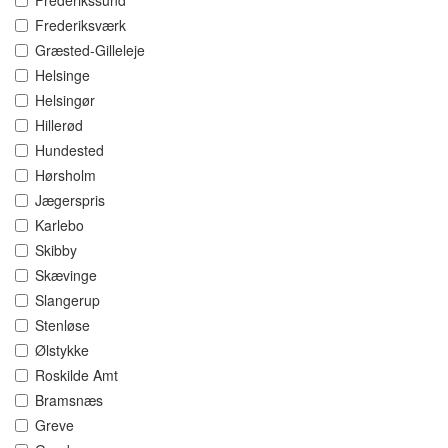
Frederikssund
Frederiksværk
Græsted-Gilleleje
Helsinge
Helsingør
Hillerød
Hundested
Hørsholm
Jægerspris
Karlebo
Skibby
Skævinge
Slangerup
Stenløse
Ølstykke
Roskilde Amt
Bramsnæs
Greve