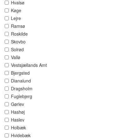
Hvalsø
Køge
Lejre
Ramsø
Roskilde
Skovbo
Solrød
Vallø
Vestsjællands Amt
Bjergsted
Dianalund
Dragsholm
Fuglebjerg
Gørlev
Hashøj
Haslev
Holbæk
Hvidebæk