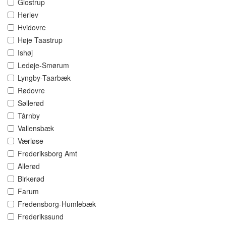
Glostrup
Herlev
Hvidovre
Høje Taastrup
Ishøj
Ledøje-Smørum
Lyngby-Taarbæk
Rødovre
Søllerød
Tårnby
Vallensbæk
Værløse
Frederiksborg Amt
Allerød
Birkerød
Farum
Fredensborg-Humlebæk
Frederikssund