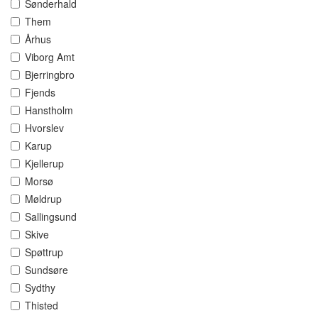
Sønderhald
Them
Århus
Viborg Amt
Bjerringbro
Fjends
Hanstholm
Hvorslev
Karup
Kjellerup
Morsø
Møldrup
Sallingsund
Skive
Spøttrup
Sundsøre
Sydthy
Thisted