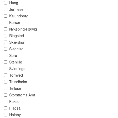
Høng
Jernløse
Kalundborg
Korsør
Nykøbing-Rørvig
Ringsted
Skælskør
Slagelse
Sorø
Stenlille
Svinninge
Tornved
Trundholm
Tølløse
Storstrøms Amt
Fakse
Fladså
Holeby