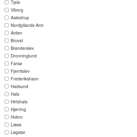
Tjele
Viborg
Aalestrup
Nordjyllands Amt
Arden
Brovst
Brønderslev
Dronninglund
Farsø
Fjerritslev
Frederikshavn
Hadsund
Hals
Hirtshals
Hjørring
Hobro
Læsø
Løgstør