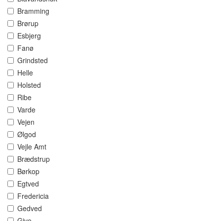
Bramming
Brørup
Esbjerg
Fanø
Grindsted
Helle
Holsted
Ribe
Varde
Vejen
Ølgod
Vejle Amt
Brædstrup
Børkop
Egtved
Fredericia
Gedved
Give