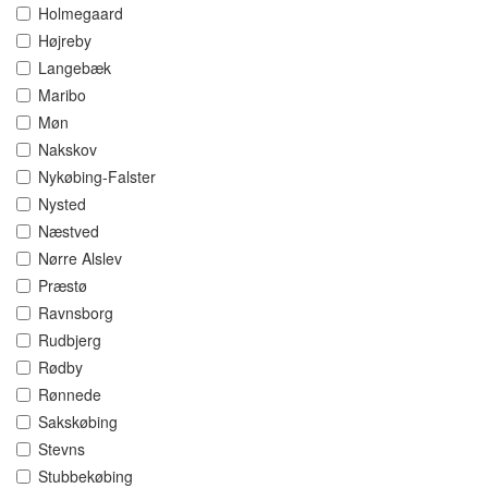
Holmegaard
Højreby
Langebæk
Maribo
Møn
Nakskov
Nykøbing-Falster
Nysted
Næstved
Nørre Alslev
Præstø
Ravnsborg
Rudbjerg
Rødby
Rønnede
Sakskøbing
Stevns
Stubbekøbing