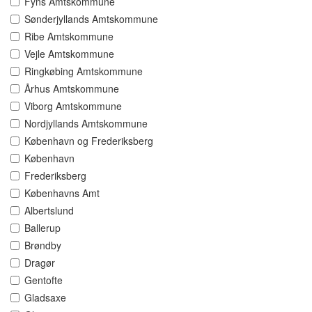
Fyns Amtskommune
Sønderjyllands Amtskommune
Ribe Amtskommune
Vejle Amtskommune
Ringkøbing Amtskommune
Århus Amtskommune
Viborg Amtskommune
Nordjyllands Amtskommune
København og Frederiksberg
København
Frederiksberg
Københavns Amt
Albertslund
Ballerup
Brøndby
Dragør
Gentofte
Gladsaxe