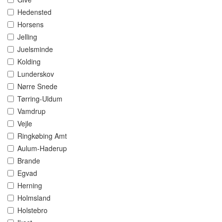
Hedensted
Horsens
Jelling
Juelsminde
Kolding
Lunderskov
Nørre Snede
Tørring-Uldum
Vamdrup
Vejle
Ringkøbing Amt
Aulum-Haderup
Brande
Egvad
Herning
Holmsland
Holstebro