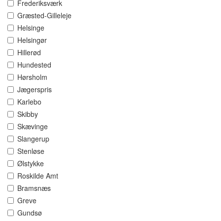
Frederiksværk
Græsted-Gilleleje
Helsinge
Helsingør
Hillerød
Hundested
Hørsholm
Jægerspris
Karlebo
Skibby
Skævinge
Slangerup
Stenløse
Ølstykke
Roskilde Amt
Bramsnæs
Greve
Gundsø