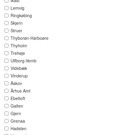
Ikast
Lemvig
Ringkøbing
Skjern
Struer
Thyborøn-Harboøre
Thyholm
Trehøje
Ulfborg-Vemb
Videbæk
Vinderup
Åskov
Århus Amt
Ebeltoft
Galten
Gjern
Grenaa
Hadsten