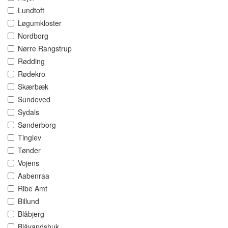
Lundtoft
Løgumkloster
Nordborg
Nørre Rangstrup
Rødding
Rødekro
Skærbæk
Sundeved
Sydals
Sønderborg
Tinglev
Tønder
Vojens
Aabenraa
Ribe Amt
Billund
Blåbjerg
Blåvandshuk