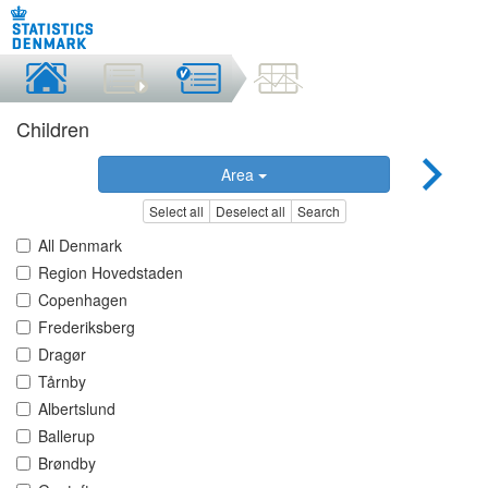
Children
Area
Select all
Deselect all
Search
All Denmark
Region Hovedstaden
Copenhagen
Frederiksberg
Dragør
Tårnby
Albertslund
Ballerup
Brøndby