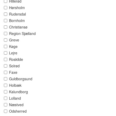
Hillerød
Hørsholm
Rudersdal
Bornholm
Christiansø
Region Sjælland
Greve
Køge
Lejre
Roskilde
Solrød
Faxe
Guldborgsund
Holbæk
Kalundborg
Lolland
Næstved
Odsherred