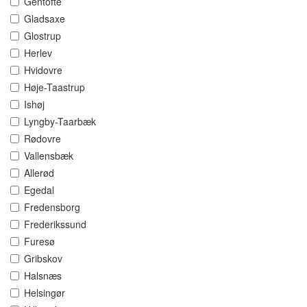
Gentofte
Gladsaxe
Glostrup
Herlev
Hvidovre
Høje-Taastrup
Ishøj
Lyngby-Taarbæk
Rødovre
Vallensbæk
Allerød
Egedal
Fredensborg
Frederikssund
Furesø
Gribskov
Halsnæs
Helsingør