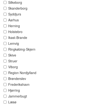
Silkeborg
Skanderborg
Syddjurs
Aarhus
Herning
Holstebro
Ikast-Brande
Lemvig
Ringkøbing-Skjern
Skive
Struer
Viborg
Region Nordjylland
Brønderslev
Frederikshavn
Hjørring
Jammerbugt
Læsø