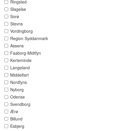
Ringsted
Slagelse
Sorø
Stevns
Vordingborg
Region Syddanmark
Assens
Faaborg-Midtfyn
Kerteminde
Langeland
Middelfart
Nordfyns
Nyborg
Odense
Svendborg
Ærø
Billund
Esbjerg