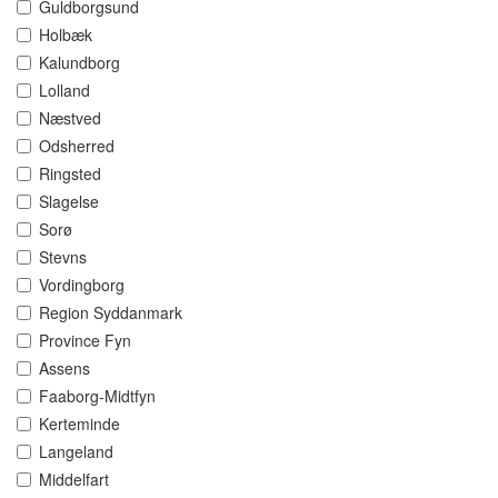
Guldborgsund
Holbæk
Kalundborg
Lolland
Næstved
Odsherred
Ringsted
Slagelse
Sorø
Stevns
Vordingborg
Region Syddanmark
Province Fyn
Assens
Faaborg-Midtfyn
Kerteminde
Langeland
Middelfart