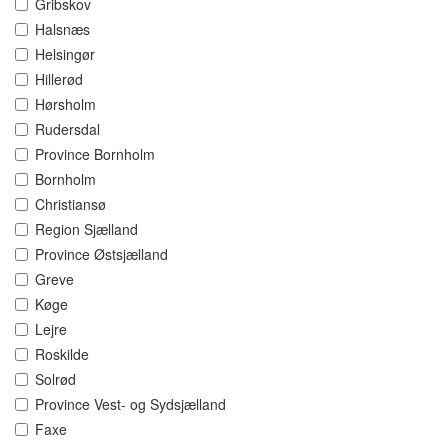
Gribskov
Halsnæs
Helsingør
Hillerød
Hørsholm
Rudersdal
Province Bornholm
Bornholm
Christiansø
Region Sjælland
Province Østsjælland
Greve
Køge
Lejre
Roskilde
Solrød
Province Vest- og Sydsjælland
Faxe