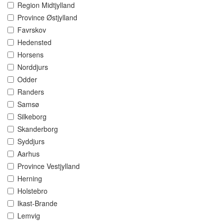
Region Midtjylland
Province Østjylland
Favrskov
Hedensted
Horsens
Norddjurs
Odder
Randers
Samsø
Silkeborg
Skanderborg
Syddjurs
Aarhus
Province Vestjylland
Herning
Holstebro
Ikast-Brande
Lemvig