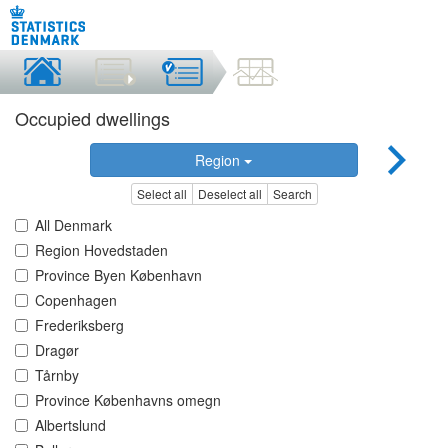
Occupied dwellings
Region
Select all
Deselect all
Search
All Denmark
Region Hovedstaden
Province Byen København
Copenhagen
Frederiksberg
Dragør
Tårnby
Province Københavns omegn
Albertslund