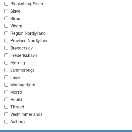
Ringkøbing-Skjern
Skive
Struer
Viborg
Region Nordjylland
Province Nordjylland
Brønderslev
Frederikshavn
Hjørring
Jammerbugt
Læsø
Mariagerfjord
Morsø
Rebild
Thisted
Vesthimmerlands
Aalborg