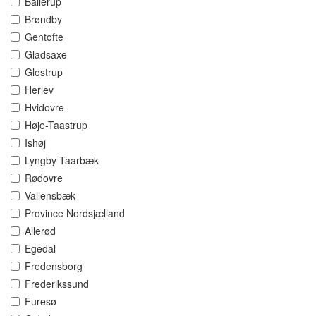
Ballerup
Brøndby
Gentofte
Gladsaxe
Glostrup
Herlev
Hvidovre
Høje-Taastrup
Ishøj
Lyngby-Taarbæk
Rødovre
Vallensbæk
Province Nordsjælland
Allerød
Egedal
Fredensborg
Frederikssund
Furesø