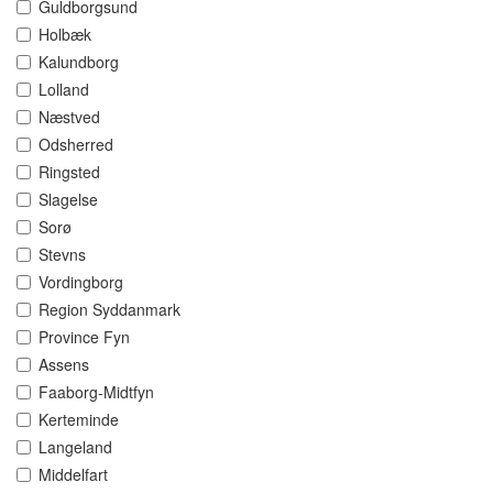
Guldborgsund
Holbæk
Kalundborg
Lolland
Næstved
Odsherred
Ringsted
Slagelse
Sorø
Stevns
Vordingborg
Region Syddanmark
Province Fyn
Assens
Faaborg-Midtfyn
Kerteminde
Langeland
Middelfart