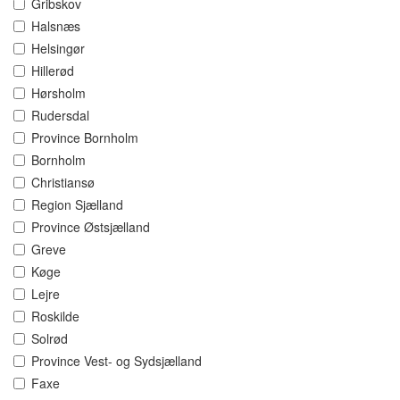
Gribskov
Halsnæs
Helsingør
Hillerød
Hørsholm
Rudersdal
Province Bornholm
Bornholm
Christiansø
Region Sjælland
Province Østsjælland
Greve
Køge
Lejre
Roskilde
Solrød
Province Vest- og Sydsjælland
Faxe