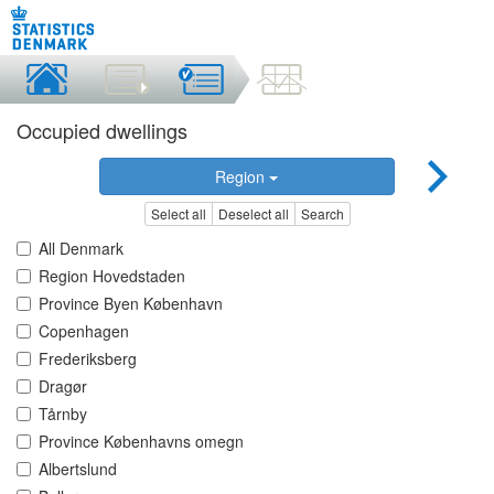
Occupied dwellings
Region
Select all
Deselect all
Search
All Denmark
Region Hovedstaden
Province Byen København
Copenhagen
Frederiksberg
Dragør
Tårnby
Province Københavns omegn
Albertslund