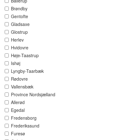
Ballerup
Brøndby
Gentofte
Gladsaxe
Glostrup
Herlev
Hvidovre
Høje-Taastrup
Ishøj
Lyngby-Taarbæk
Rødovre
Vallensbæk
Province Nordsjælland
Allerød
Egedal
Fredensborg
Frederikssund
Furesø