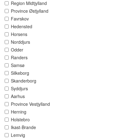
Region Midtjylland
Province Østjylland
Favrskov
Hedensted
Horsens
Norddjurs
Odder
Randers
Samsø
Silkeborg
Skanderborg
Syddjurs
Aarhus
Province Vestjylland
Herning
Holstebro
Ikast-Brande
Lemvig