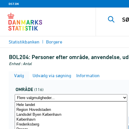
DST.DK
Statistikbanken
Borgere
BOL204:
Personer efter område, anvendelse, udl
Enhed : Antal
Vælg
Udvælg via søgning
Information
OMRÅDE
(116)