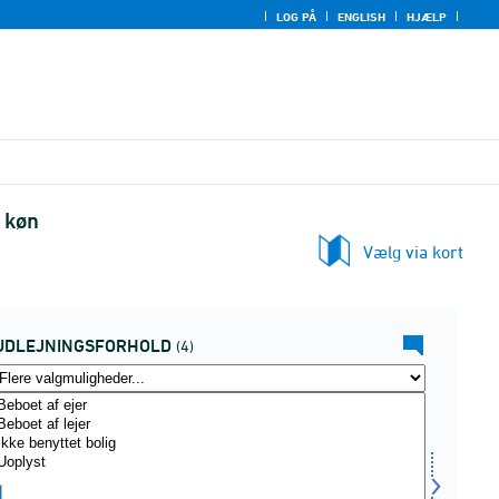
LOG PÅ
ENGLISH
HJÆLP
 køn
Vælg via kort
UDLEJNINGSFORHOLD
(4)