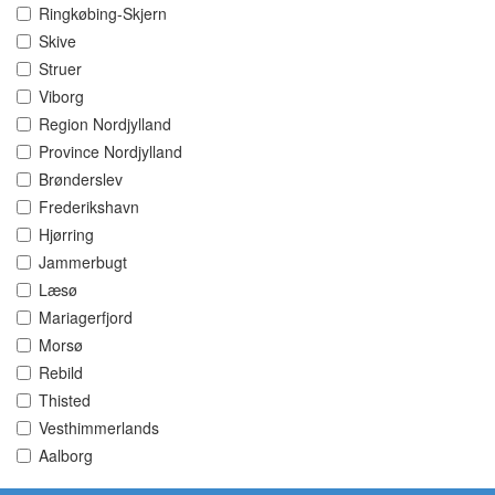
Ringkøbing-Skjern
Skive
Struer
Viborg
Region Nordjylland
Province Nordjylland
Brønderslev
Frederikshavn
Hjørring
Jammerbugt
Læsø
Mariagerfjord
Morsø
Rebild
Thisted
Vesthimmerlands
Aalborg