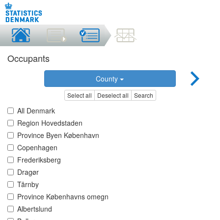
Occupants
County
Select all
Deselect all
Search
All Denmark
Region Hovedstaden
Province Byen København
Copenhagen
Frederiksberg
Dragør
Tårnby
Province Københavns omegn
Albertslund