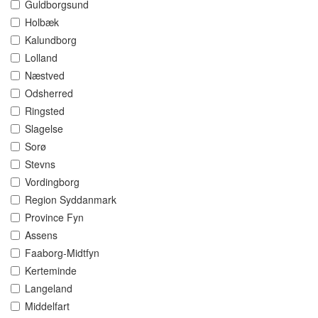
Guldborgsund
Holbæk
Kalundborg
Lolland
Næstved
Odsherred
Ringsted
Slagelse
Sorø
Stevns
Vordingborg
Region Syddanmark
Province Fyn
Assens
Faaborg-Midtfyn
Kerteminde
Langeland
Middelfart