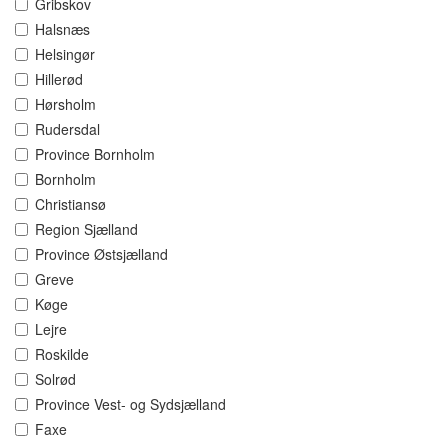
Gribskov
Halsnæs
Helsingør
Hillerød
Hørsholm
Rudersdal
Province Bornholm
Bornholm
Christiansø
Region Sjælland
Province Østsjælland
Greve
Køge
Lejre
Roskilde
Solrød
Province Vest- og Sydsjælland
Faxe