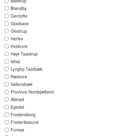
Ballerup
Brøndby
Gentofte
Gladsaxe
Glostrup
Herlev
Hvidovre
Høje-Taastrup
Ishøj
Lyngby-Taarbæk
Rødovre
Vallensbæk
Province Nordsjælland
Allerød
Egedal
Fredensborg
Frederikssund
Furesø