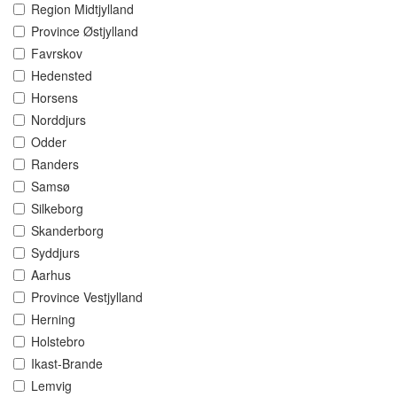
Region Midtjylland
Province Østjylland
Favrskov
Hedensted
Horsens
Norddjurs
Odder
Randers
Samsø
Silkeborg
Skanderborg
Syddjurs
Aarhus
Province Vestjylland
Herning
Holstebro
Ikast-Brande
Lemvig