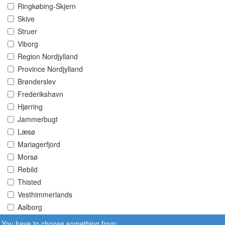
Ringkøbing-Skjern
Skive
Struer
Viborg
Region Nordjylland
Province Nordjylland
Brønderslev
Frederikshavn
Hjørring
Jammerbugt
Læsø
Mariagerfjord
Morsø
Rebild
Thisted
Vesthimmerlands
Aalborg
You have to choose something from: