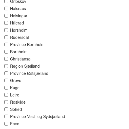
Gribskov
Halsnæs
Helsingør
Hillerød
Hørsholm
Rudersdal
Province Bornholm
Bornholm
Christiansø
Region Sjælland
Province Østsjælland
Greve
Køge
Lejre
Roskilde
Solrød
Province Vest- og Sydsjælland
Faxe