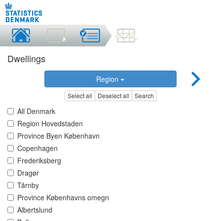
Dwellings
Region
Select all
Deselect all
Search
All Denmark
Region Hovedstaden
Province Byen København
Copenhagen
Frederiksberg
Dragør
Tårnby
Province Københavns omegn
Albertslund