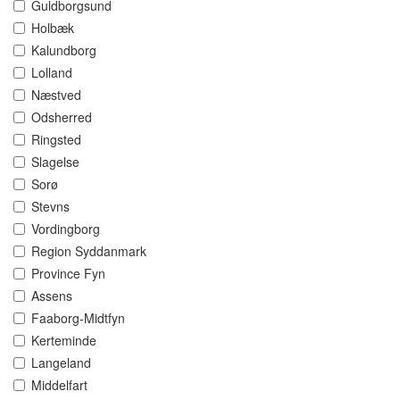
Guldborgsund
Holbæk
Kalundborg
Lolland
Næstved
Odsherred
Ringsted
Slagelse
Sorø
Stevns
Vordingborg
Region Syddanmark
Province Fyn
Assens
Faaborg-Midtfyn
Kerteminde
Langeland
Middelfart