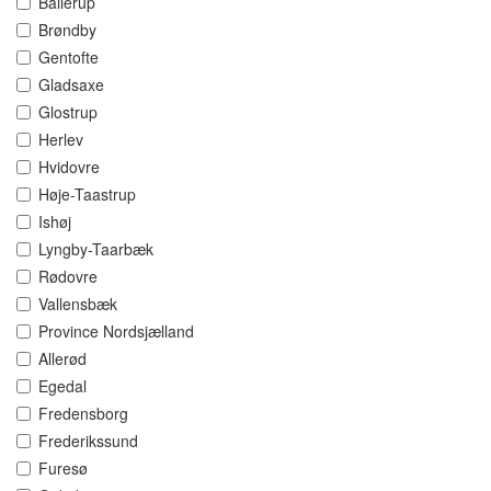
Ballerup
Brøndby
Gentofte
Gladsaxe
Glostrup
Herlev
Hvidovre
Høje-Taastrup
Ishøj
Lyngby-Taarbæk
Rødovre
Vallensbæk
Province Nordsjælland
Allerød
Egedal
Fredensborg
Frederikssund
Furesø