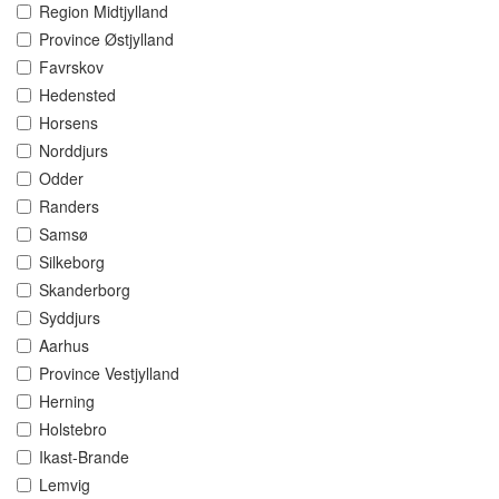
Region Midtjylland
Province Østjylland
Favrskov
Hedensted
Horsens
Norddjurs
Odder
Randers
Samsø
Silkeborg
Skanderborg
Syddjurs
Aarhus
Province Vestjylland
Herning
Holstebro
Ikast-Brande
Lemvig