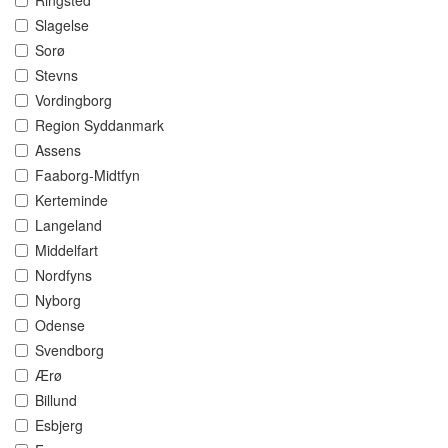
Ringsted
Slagelse
Sorø
Stevns
Vordingborg
Region Syddanmark
Assens
Faaborg-Midtfyn
Kerteminde
Langeland
Middelfart
Nordfyns
Nyborg
Odense
Svendborg
Ærø
Billund
Esbjerg