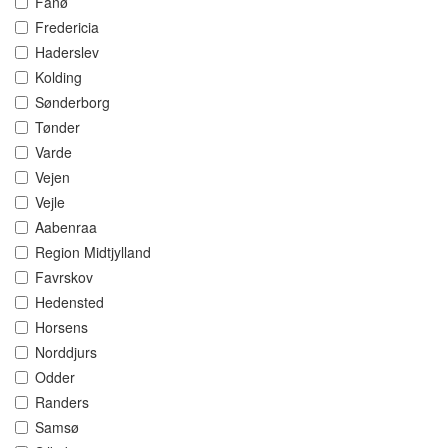
Fanø
Fredericia
Haderslev
Kolding
Sønderborg
Tønder
Varde
Vejen
Vejle
Aabenraa
Region Midtjylland
Favrskov
Hedensted
Horsens
Norddjurs
Odder
Randers
Samsø