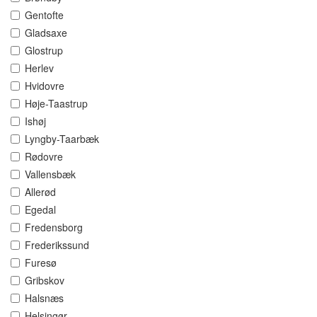
Gentofte
Gladsaxe
Glostrup
Herlev
Hvidovre
Høje-Taastrup
Ishøj
Lyngby-Taarbæk
Rødovre
Vallensbæk
Allerød
Egedal
Fredensborg
Frederikssund
Furesø
Gribskov
Halsnæs
Helsingør