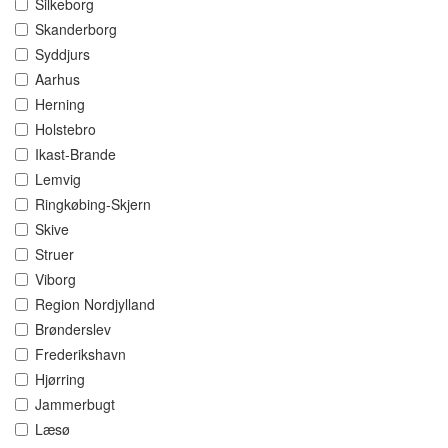
Silkeborg
Skanderborg
Syddjurs
Aarhus
Herning
Holstebro
Ikast-Brande
Lemvig
Ringkøbing-Skjern
Skive
Struer
Viborg
Region Nordjylland
Brønderslev
Frederikshavn
Hjørring
Jammerbugt
Læsø