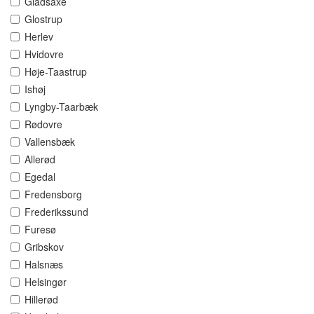
Gladsaxe
Glostrup
Herlev
Hvidovre
Høje-Taastrup
Ishøj
Lyngby-Taarbæk
Rødovre
Vallensbæk
Allerød
Egedal
Fredensborg
Frederikssund
Furesø
Gribskov
Halsnæs
Helsingør
Hillerød