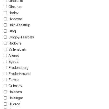
Gladsaxe
Glostrup
Herlev
Hvidovre
Høje-Taastrup
Ishøj
Lyngby-Taarbæk
Rødovre
Vallensbæk
Allerød
Egedal
Fredensborg
Frederikssund
Furesø
Gribskov
Halsnæs
Helsingør
Hillerød