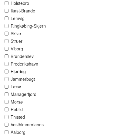
Holstebro
Ikast-Brande
Lemvig
Ringkøbing-Skjern
Skive
Struer
Viborg
Brønderslev
Frederikshavn
Hjørring
Jammerbugt
Læsø
Mariagerfjord
Morsø
Rebild
Thisted
Vesthimmerlands
Aalborg