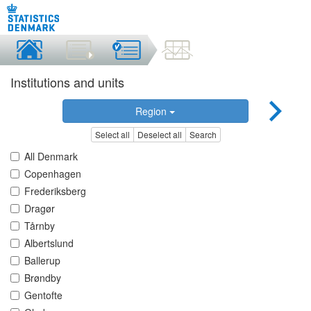
Institutions and units
Region
Select all
Deselect all
Search
All Denmark
Copenhagen
Frederiksberg
Dragør
Tårnby
Albertslund
Ballerup
Brøndby
Gentofte