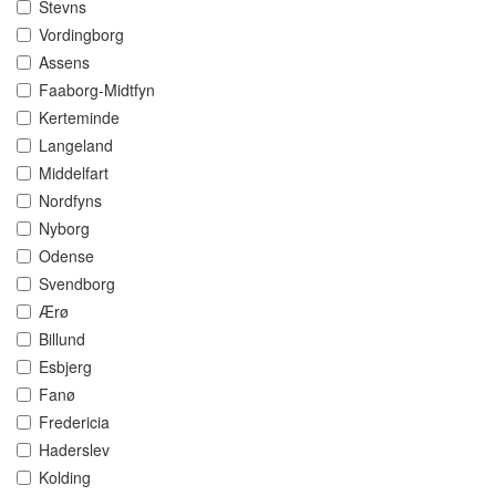
Stevns
Vordingborg
Assens
Faaborg-Midtfyn
Kerteminde
Langeland
Middelfart
Nordfyns
Nyborg
Odense
Svendborg
Ærø
Billund
Esbjerg
Fanø
Fredericia
Haderslev
Kolding