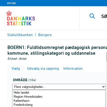
DST.DK
Statistikbanken
Borgere
BOERN1:
Fuldtidsomregnet pædagogisk personale 
kommune, stillingskategori og uddannelse
Enhed : Antal
Vælg
Udvælg via søgning
Information
OMRÅDE
(104)