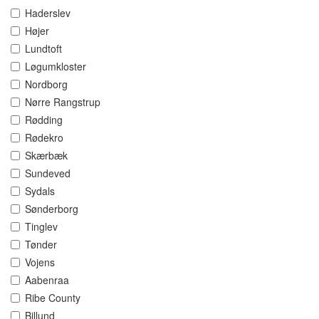
Haderslev
Højer
Lundtoft
Løgumkloster
Nordborg
Nørre Rangstrup
Rødding
Rødekro
Skærbæk
Sundeved
Sydals
Sønderborg
Tinglev
Tønder
Vojens
Aabenraa
Ribe County
Billund