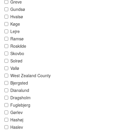
Greve
Gundsø
Hvalsø
Køge
Lejre
Ramsø
Roskilde
Skovbo
Solrød
Vallø
West Zealand County
Bjergsted
Dianalund
Dragsholm
Fuglebjerg
Gørlev
Hashøj
Haslev