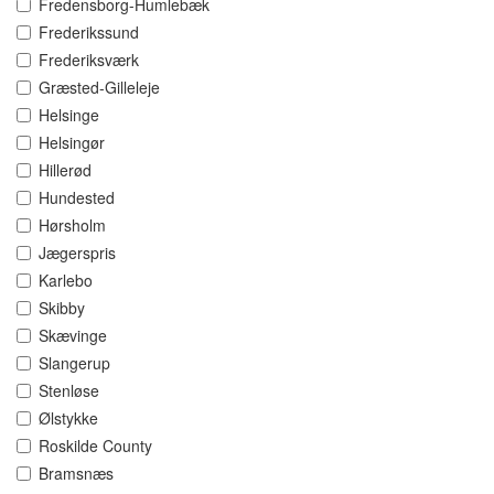
Fredensborg-Humlebæk
Frederikssund
Frederiksværk
Græsted-Gilleleje
Helsinge
Helsingør
Hillerød
Hundested
Hørsholm
Jægerspris
Karlebo
Skibby
Skævinge
Slangerup
Stenløse
Ølstykke
Roskilde County
Bramsnæs