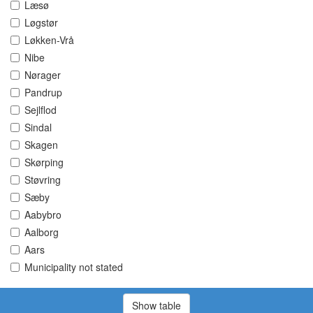
Læsø
Løgstør
Løkken-Vrå
Nibe
Nørager
Pandrup
Sejlflod
Sindal
Skagen
Skørping
Støvring
Sæby
Aabybro
Aalborg
Aars
Municipality not stated
Show table