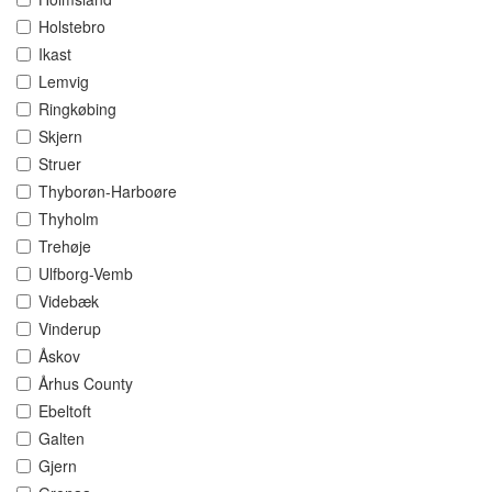
Holstebro
Ikast
Lemvig
Ringkøbing
Skjern
Struer
Thyborøn-Harboøre
Thyholm
Trehøje
Ulfborg-Vemb
Videbæk
Vinderup
Åskov
Århus County
Ebeltoft
Galten
Gjern