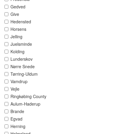
Gedved
Give
Hedensted
Horsens
Jelling
Juelsminde
Kolding
Lunderskov
Nørre Snede
Tørring-Uldum
Vamdrup
Vejle
Ringkøbing County
Aulum-Haderup
Brande
Egvad
Herning
Holmsland