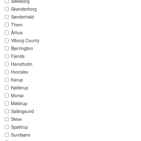
Silkeborg
Skanderborg
Sønderhald
Them
Århus
Viborg County
Bjerringbro
Fjends
Hanstholm
Hvorslev
Karup
Kjellerup
Morsø
Møldrup
Sallingsund
Skive
Spøttrup
Sundsøre