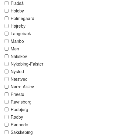
Fladså
Holeby
Holmegaard
Højreby
Langebæk
Maribo
Møn
Nakskov
Nykøbing-Falster
Nysted
Næstved
Nørre Alslev
Præstø
Ravnsborg
Rudbjerg
Rødby
Rønnede
Sakskøbing