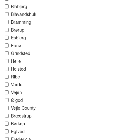
Blåbjerg
Blåvandshuk
Bramming
Brørup
Esbjerg
Fanø
Grindsted
Helle
Holsted
Ribe
Varde
Vejen
Ølgod
Vejle County
Brædstrup
Børkop
Egtved
Fredericia