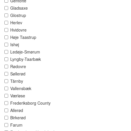
Gentofte
Gladsaxe
Glostrup
Herlev
Hvidovre
Høje Taastrup
Ishøj
Ledøje-Smørum
Lyngby-Taarbæk
Rødovre
Søllerød
Tårnby
Vallensbæk
Værløse
Frederiksborg County
Allerød
Birkerød
Farum