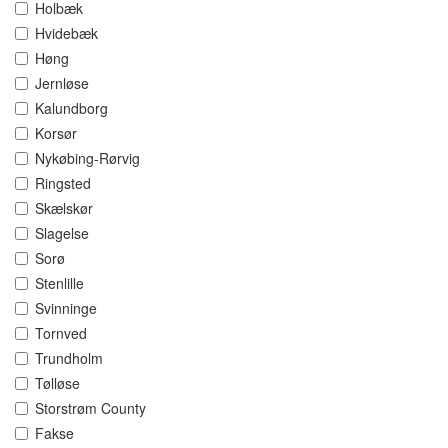
Holbæk
Hvidebæk
Høng
Jernløse
Kalundborg
Korsør
Nykøbing-Rørvig
Ringsted
Skælskør
Slagelse
Sorø
Stenlille
Svinninge
Tornved
Trundholm
Tølløse
Storstrøm County
Fakse