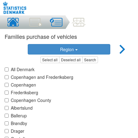
Families purchase of vehicles
Region
Select all
Deselect all
Search
All Denmark
Copenhagen and Frederiksberg
Copenhagen
Frederiksberg
Copenhagen County
Albertslund
Ballerup
Brøndby
Dragør