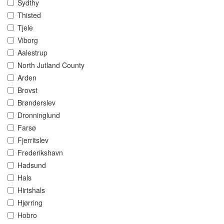
Sydthy
Thisted
Tjele
Viborg
Aalestrup
North Jutland County
Arden
Brovst
Brønderslev
Dronninglund
Farsø
Fjerritslev
Frederikshavn
Hadsund
Hals
Hirtshals
Hjørring
Hobro