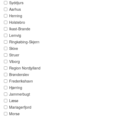
Syddjurs
Aarhus
Herning
Holstebro
Ikast-Brande
Lemvig
Ringkøbing-Skjern
Skive
Struer
Viborg
Region Nordjylland
Brønderslev
Frederikshavn
Hjørring
Jammerbugt
Læsø
Mariagerfjord
Morsø