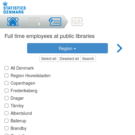
Full time employees at public libraries
Region
Select all
Deselect all
Search
All Denmark
Region Hovedstaden
Copenhagen
Frederiksberg
Dragør
Tårnby
Albertslund
Ballerup
Brøndby