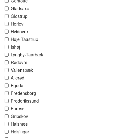
Gentofte
Gladsaxe
Glostrup
Herlev
Hvidovre
Høje-Taastrup
Ishøj
Lyngby-Taarbæk
Rødovre
Vallensbæk
Allerød
Egedal
Fredensborg
Frederikssund
Furesø
Gribskov
Halsnæs
Helsingør