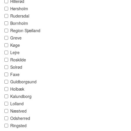
Hillerød
Hørsholm
Rudersdal
Bornholm
Region Sjælland
Greve
Køge
Lejre
Roskilde
Solrød
Faxe
Guldborgsund
Holbæk
Kalundborg
Lolland
Næstved
Odsherred
Ringsted