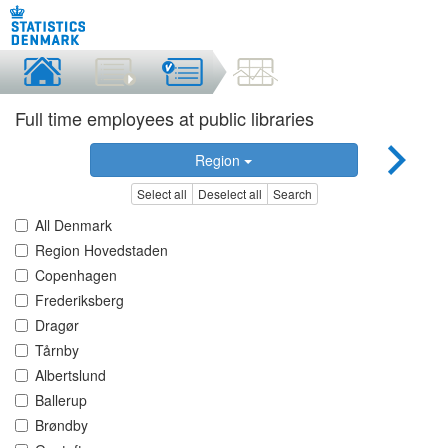
Full time employees at public libraries
Region
Select all
Deselect all
Search
All Denmark
Region Hovedstaden
Copenhagen
Frederiksberg
Dragør
Tårnby
Albertslund
Ballerup
Brøndby