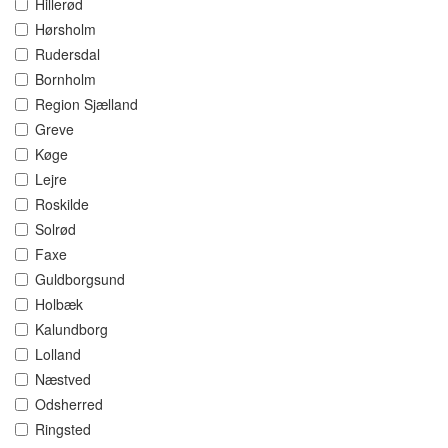
Hillerød
Hørsholm
Rudersdal
Bornholm
Region Sjælland
Greve
Køge
Lejre
Roskilde
Solrød
Faxe
Guldborgsund
Holbæk
Kalundborg
Lolland
Næstved
Odsherred
Ringsted