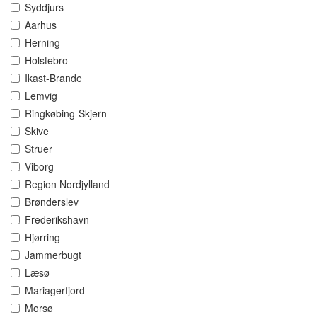
Syddjurs
Aarhus
Herning
Holstebro
Ikast-Brande
Lemvig
Ringkøbing-Skjern
Skive
Struer
Viborg
Region Nordjylland
Brønderslev
Frederikshavn
Hjørring
Jammerbugt
Læsø
Mariagerfjord
Morsø