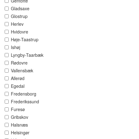
Gentofte
Gladsaxe
Glostrup
Herlev
Hvidovre
Høje-Taastrup
Ishøj
Lyngby-Taarbæk
Rødovre
Vallensbæk
Allerød
Egedal
Fredensborg
Frederikssund
Furesø
Gribskov
Halsnæs
Helsingør