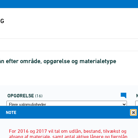
ån efter område, opgørelse og materialetype
OPGØRELSE
(16)
NOTE
For 2016 og 2017 vil tal om udlån, bestand, tilvækst og
afgang af materiale, samt antal aktive lånere og fjernlån