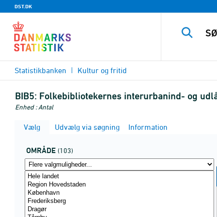
DST.DK
Statistikbanken
Kultur og fritid
BIB5:
Folkebibliotekernes interurbanind- og udl
Enhed : Antal
Vælg
Udvælg via søgning
Information
OMRÅDE
(103)