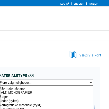
LOG PÅ
ENGLISH
HJÆLP
Vælg via kort
MATERIALETYPE
(22)