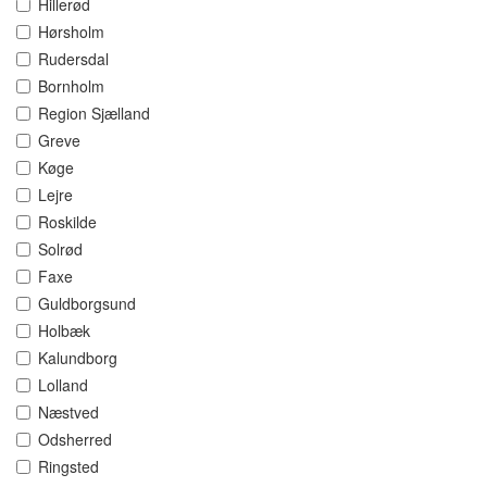
Hillerød
Hørsholm
Rudersdal
Bornholm
Region Sjælland
Greve
Køge
Lejre
Roskilde
Solrød
Faxe
Guldborgsund
Holbæk
Kalundborg
Lolland
Næstved
Odsherred
Ringsted