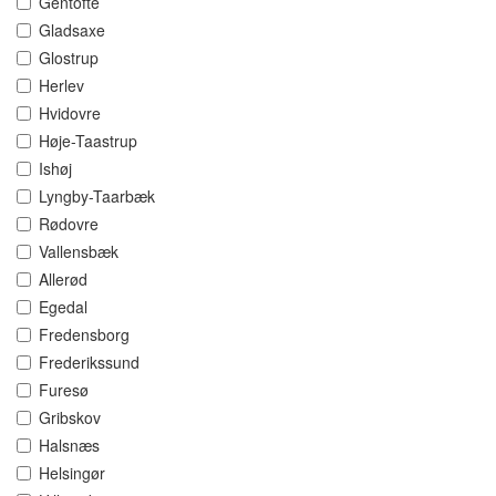
Gentofte
Gladsaxe
Glostrup
Herlev
Hvidovre
Høje-Taastrup
Ishøj
Lyngby-Taarbæk
Rødovre
Vallensbæk
Allerød
Egedal
Fredensborg
Frederikssund
Furesø
Gribskov
Halsnæs
Helsingør