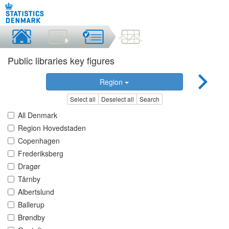
Public libraries key figures
Region
Select all
Deselect all
Search
All Denmark
Region Hovedstaden
Copenhagen
Frederiksberg
Dragør
Tårnby
Albertslund
Ballerup
Brøndby