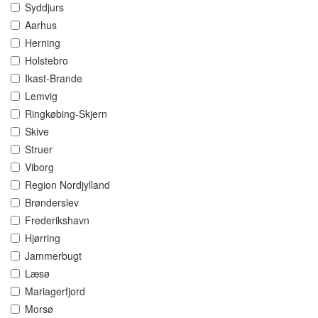
Syddjurs
Aarhus
Herning
Holstebro
Ikast-Brande
Lemvig
Ringkøbing-Skjern
Skive
Struer
Viborg
Region Nordjylland
Brønderslev
Frederikshavn
Hjørring
Jammerbugt
Læsø
Mariagerfjord
Morsø