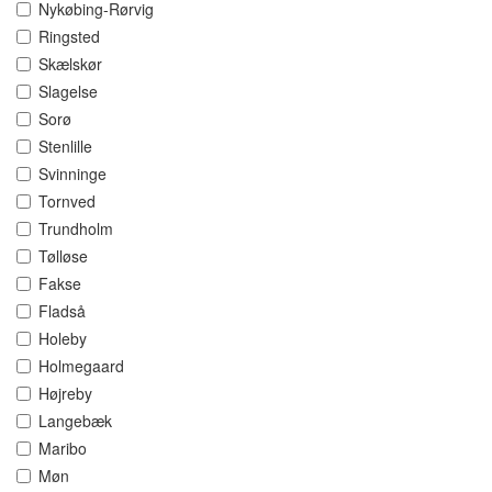
Nykøbing-Rørvig
Ringsted
Skælskør
Slagelse
Sorø
Stenlille
Svinninge
Tornved
Trundholm
Tølløse
Fakse
Fladså
Holeby
Holmegaard
Højreby
Langebæk
Maribo
Møn