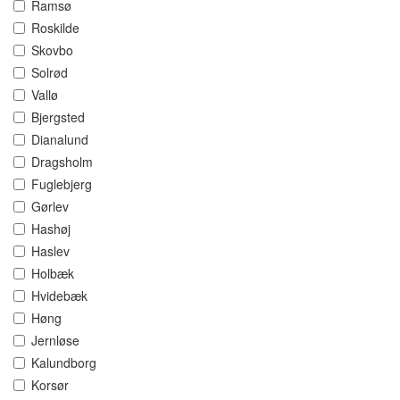
Ramsø
Roskilde
Skovbo
Solrød
Vallø
Bjergsted
Dianalund
Dragsholm
Fuglebjerg
Gørlev
Hashøj
Haslev
Holbæk
Hvidebæk
Høng
Jernløse
Kalundborg
Korsør