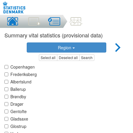
Summary vital statistics (provisional data)
Region
Select all
Deselect all
Search
Copenhagen
Frederiksberg
Albertslund
Ballerup
Brøndby
Dragør
Gentofte
Gladsaxe
Glostrup