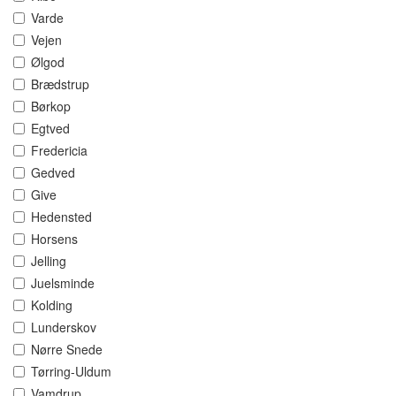
Varde
Vejen
Ølgod
Brædstrup
Børkop
Egtved
Fredericia
Gedved
Give
Hedensted
Horsens
Jelling
Juelsminde
Kolding
Lunderskov
Nørre Snede
Tørring-Uldum
Vamdrup