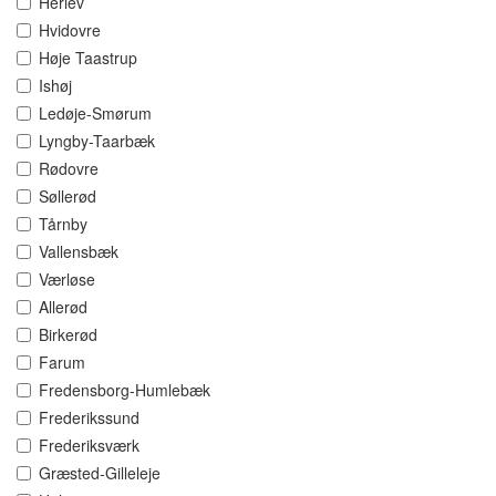
Herlev
Hvidovre
Høje Taastrup
Ishøj
Ledøje-Smørum
Lyngby-Taarbæk
Rødovre
Søllerød
Tårnby
Vallensbæk
Værløse
Allerød
Birkerød
Farum
Fredensborg-Humlebæk
Frederikssund
Frederiksværk
Græsted-Gilleleje