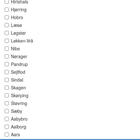
Hirtshals
Hjørring
Hobro
Læsø
Løgstør
Løkken-Vrå
Nibe
Nørager
Pandrup
Sejlflod
Sindal
Skagen
Skørping
Støvring
Sæby
Aabybro
Aalborg
Aars