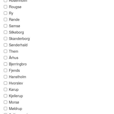
Rosenholm
Rougsø
Ry
Rønde
Samsø
Silkeborg
Skanderborg
Sønderhald
Them
Århus
Bjerringbro
Fjends
Hanstholm
Hvorslev
Karup
Kjellerup
Morsø
Møldrup