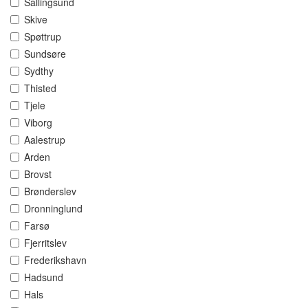
Sallingsund
Skive
Spøttrup
Sundsøre
Sydthy
Thisted
Tjele
Viborg
Aalestrup
Arden
Brovst
Brønderslev
Dronninglund
Farsø
Fjerritslev
Frederikshavn
Hadsund
Hals