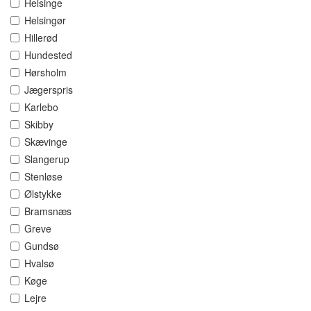
Helsinge
Helsingør
Hillerød
Hundested
Hørsholm
Jægerspris
Karlebo
Skibby
Skævinge
Slangerup
Stenløse
Ølstykke
Bramsnæs
Greve
Gundsø
Hvalsø
Køge
Lejre