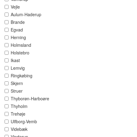
Vejle
Aulum-Haderup
Brande
Egvad
Herning
Holmsland
Holstebro
Ikast
Lemvig
Ringkøbing
Skjern
Struer
Thyborøn-Harboøre
Thyholm
Trehøje
Ulfborg-Vemb
Videbæk
Vinderup