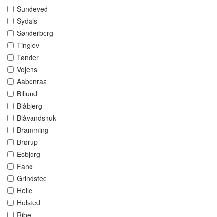
Sundeved
Sydals
Sønderborg
Tinglev
Tønder
Vojens
Aabenraa
Billund
Blåbjerg
Blåvandshuk
Bramming
Brørup
Esbjerg
Fanø
Grindsted
Helle
Holsted
Ribe