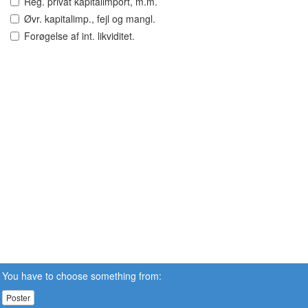
Reg. privat kapitalimport, m.m.
Øvr. kapitalimp., fejl og mangl.
Forøgelse af int. likviditet.
You have to choose something from:
Poster