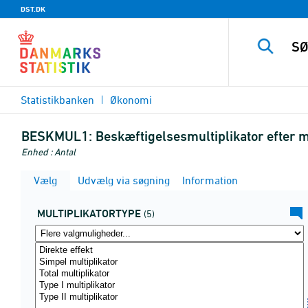
DST.DK
Statistikbanken
Økonomi
BESKMUL1:
Beskæftigelsesmultiplikator efter m
Enhed : Antal
Vælg
Udvælg via søgning
Information
MULTIPLIKATORTYPE
(5)