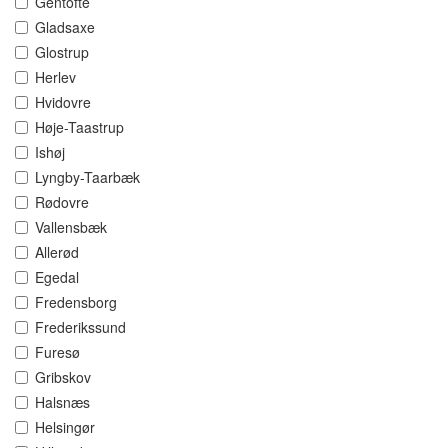
Gentofte
Gladsaxe
Glostrup
Herlev
Hvidovre
Høje-Taastrup
Ishøj
Lyngby-Taarbæk
Rødovre
Vallensbæk
Allerød
Egedal
Fredensborg
Frederikssund
Furesø
Gribskov
Halsnæs
Helsingør