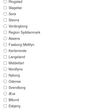
Ringsted
Slagelse
Sorø
Stevns
Vordingborg
Region Syddanmark
Assens
Faaborg-Midtfyn
Kerteminde
Langeland
Middelfart
Nordfyns
Nyborg
Odense
Svendborg
Ærø
Billund
Esbjerg