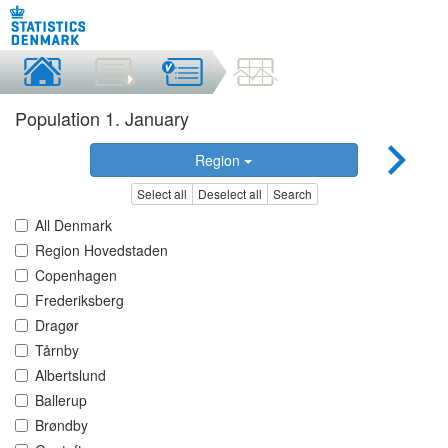
Population 1. January
Region
Select all
Deselect all
Search
All Denmark
Region Hovedstaden
Copenhagen
Frederiksberg
Dragør
Tårnby
Albertslund
Ballerup
Brøndby