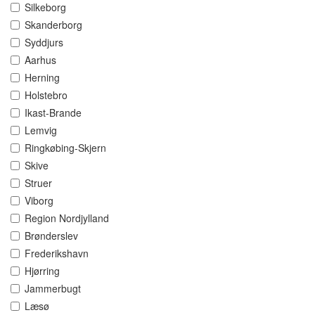
Silkeborg
Skanderborg
Syddjurs
Aarhus
Herning
Holstebro
Ikast-Brande
Lemvig
Ringkøbing-Skjern
Skive
Struer
Viborg
Region Nordjylland
Brønderslev
Frederikshavn
Hjørring
Jammerbugt
Læsø