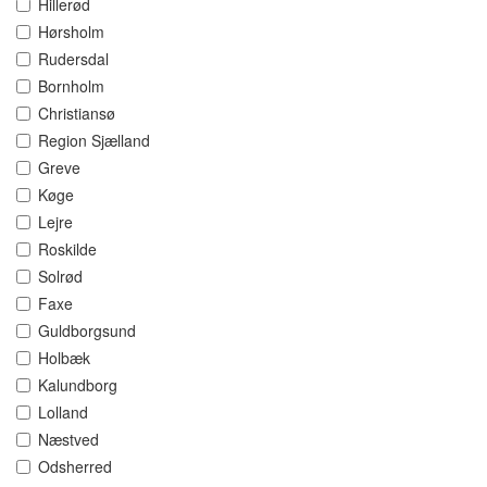
Hillerød
Hørsholm
Rudersdal
Bornholm
Christiansø
Region Sjælland
Greve
Køge
Lejre
Roskilde
Solrød
Faxe
Guldborgsund
Holbæk
Kalundborg
Lolland
Næstved
Odsherred