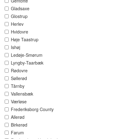
Gentofte
Gladsaxe
Glostrup
Herlev
Hvidovre
Høje Taastrup
Ishøj
Ledøje-Smørum
Lyngby-Taarbæk
Rødovre
Søllerød
Tårnby
Vallensbæk
Værløse
Frederiksborg County
Allerød
Birkerød
Farum