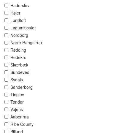
Haderslev
Højer
Lundtoft
Løgumkloster
Nordborg
Nørre Rangstrup
Rødding
Rødekro
Skærbæk
Sundeved
Sydals
Sønderborg
Tinglev
Tønder
Vojens
Aabenraa
Ribe County
Billund