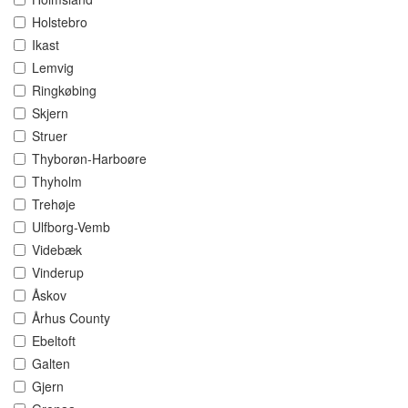
Holstebro
Ikast
Lemvig
Ringkøbing
Skjern
Struer
Thyborøn-Harboøre
Thyholm
Trehøje
Ulfborg-Vemb
Videbæk
Vinderup
Åskov
Århus County
Ebeltoft
Galten
Gjern