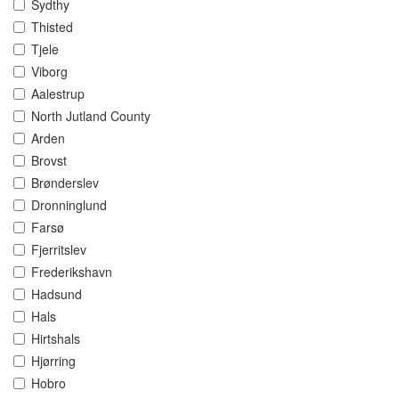
Sydthy
Thisted
Tjele
Viborg
Aalestrup
North Jutland County
Arden
Brovst
Brønderslev
Dronninglund
Farsø
Fjerritslev
Frederikshavn
Hadsund
Hals
Hirtshals
Hjørring
Hobro