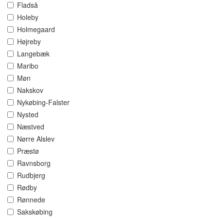
Fladså
Holeby
Holmegaard
Højreby
Langebæk
Maribo
Møn
Nakskov
Nykøbing-Falster
Nysted
Næstved
Nørre Alslev
Præstø
Ravnsborg
Rudbjerg
Rødby
Rønnede
Sakskøbing