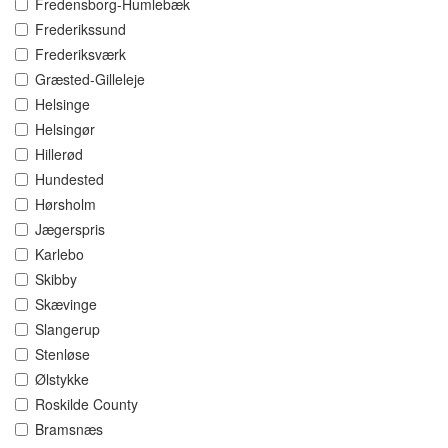
Fredensborg-Humlebæk
Frederikssund
Frederiksværk
Græsted-Gilleleje
Helsinge
Helsingør
Hillerød
Hundested
Hørsholm
Jægerspris
Karlebo
Skibby
Skævinge
Slangerup
Stenløse
Ølstykke
Roskilde County
Bramsnæs