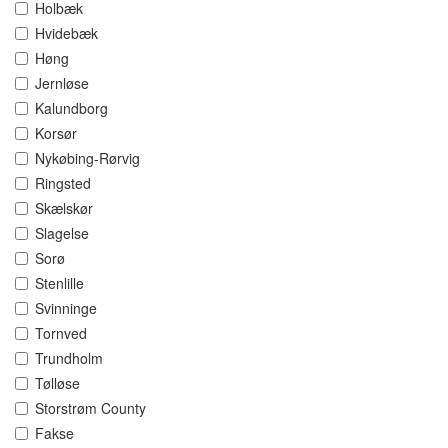
Holbæk
Hvidebæk
Høng
Jernløse
Kalundborg
Korsør
Nykøbing-Rørvig
Ringsted
Skælskør
Slagelse
Sorø
Stenlille
Svinninge
Tornved
Trundholm
Tølløse
Storstrøm County
Fakse