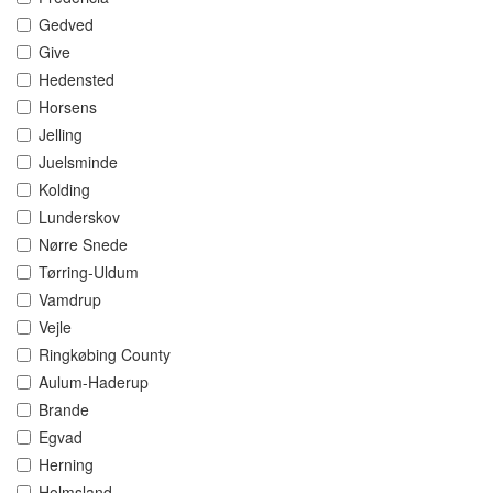
Gedved
Give
Hedensted
Horsens
Jelling
Juelsminde
Kolding
Lunderskov
Nørre Snede
Tørring-Uldum
Vamdrup
Vejle
Ringkøbing County
Aulum-Haderup
Brande
Egvad
Herning
Holmsland