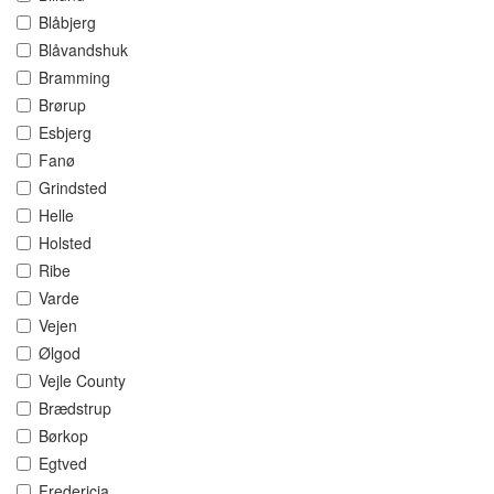
Blåbjerg
Blåvandshuk
Bramming
Brørup
Esbjerg
Fanø
Grindsted
Helle
Holsted
Ribe
Varde
Vejen
Ølgod
Vejle County
Brædstrup
Børkop
Egtved
Fredericia