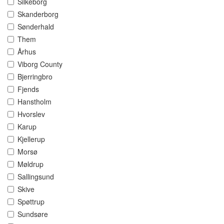
Silkeborg
Skanderborg
Sønderhald
Them
Århus
Viborg County
Bjerringbro
Fjends
Hanstholm
Hvorslev
Karup
Kjellerup
Morsø
Møldrup
Sallingsund
Skive
Spøttrup
Sundsøre