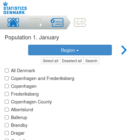
Population 1. January
Region
Select all
Deselect all
Search
All Denmark
Copenhagen and Frederiksberg
Copenhagen
Frederiksberg
Copenhagen County
Albertslund
Ballerup
Brøndby
Dragør