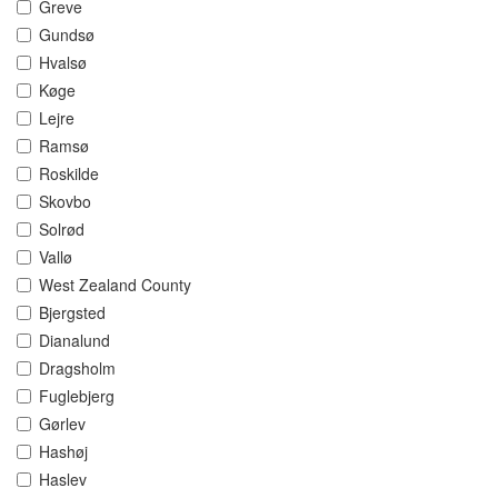
Greve
Gundsø
Hvalsø
Køge
Lejre
Ramsø
Roskilde
Skovbo
Solrød
Vallø
West Zealand County
Bjergsted
Dianalund
Dragsholm
Fuglebjerg
Gørlev
Hashøj
Haslev