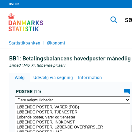
DST.DK
Statistikbanken
Økonomi
BB1:
Betalingsbalancens hovedposter månedlig e
Enhed : Mio. kr. (løbende priser)
Vælg
Udvælg via søgning
Information
POSTER
(10)