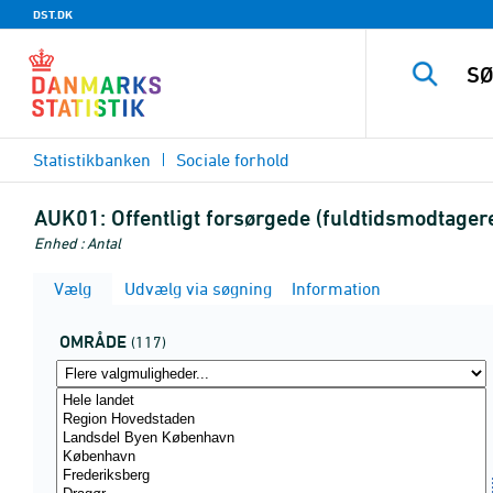
DST.DK
Statistikbanken
Sociale forhold
AUK01:
Offentligt forsørgede (fuldtidsmodtagere
Enhed : Antal
Vælg
Udvælg via søgning
Information
OMRÅDE
(117)