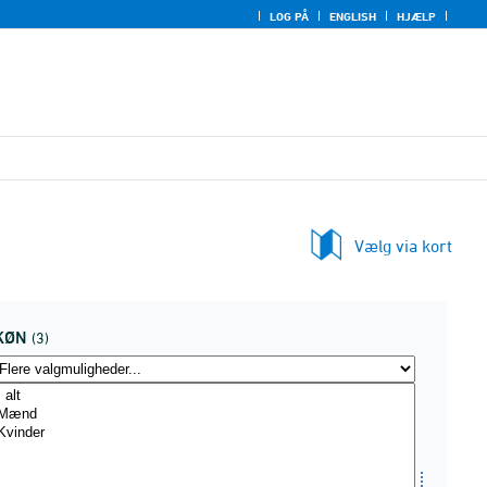
LOG PÅ
ENGLISH
HJÆLP
Vælg via kort
KØN
(3)