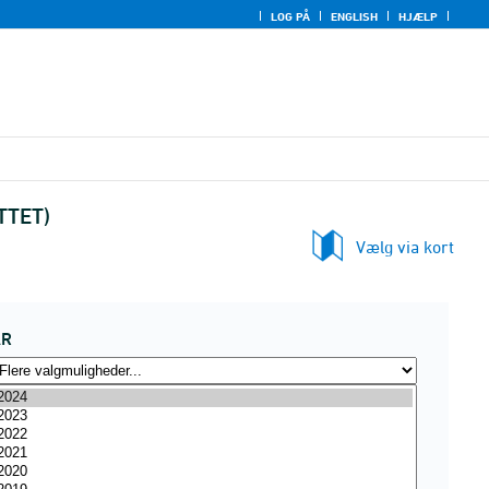
LOG PÅ
ENGLISH
HJÆLP
TTET)
Vælg via kort
ÅR