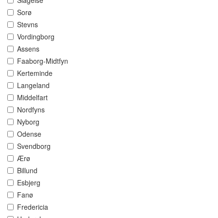
Slagelse
Sorø
Stevns
Vordingborg
Assens
Faaborg-Midtfyn
Kerteminde
Langeland
Middelfart
Nordfyns
Nyborg
Odense
Svendborg
Ærø
Billund
Esbjerg
Fanø
Fredericia