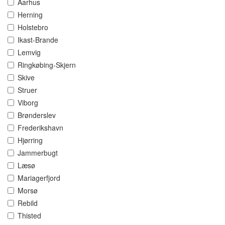
Aarhus
Herning
Holstebro
Ikast-Brande
Lemvig
Ringkøbing-Skjern
Skive
Struer
Viborg
Brønderslev
Frederikshavn
Hjørring
Jammerbugt
Læsø
Mariagerfjord
Morsø
Rebild
Thisted