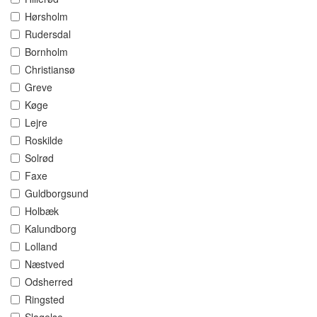
Hørsholm
Rudersdal
Bornholm
Christiansø
Greve
Køge
Lejre
Roskilde
Solrød
Faxe
Guldborgsund
Holbæk
Kalundborg
Lolland
Næstved
Odsherred
Ringsted