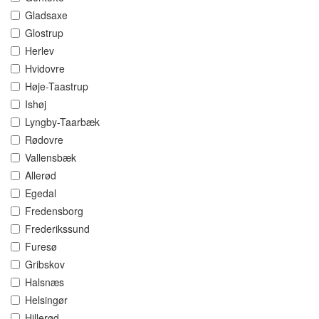
Gladsaxe
Glostrup
Herlev
Hvidovre
Høje-Taastrup
Ishøj
Lyngby-Taarbæk
Rødovre
Vallensbæk
Allerød
Egedal
Fredensborg
Frederikssund
Furesø
Gribskov
Halsnæs
Helsingør
Hillerød