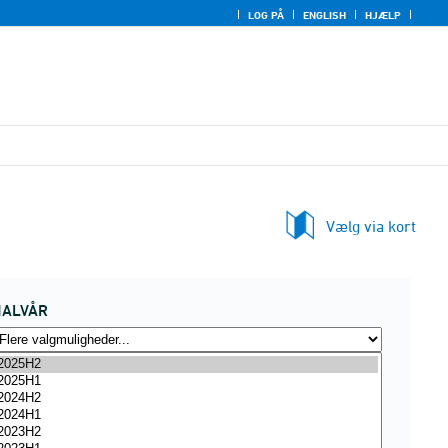
LOG PÅ
ENGLISH
HJÆLP
Vælg via kort
HALVÅR