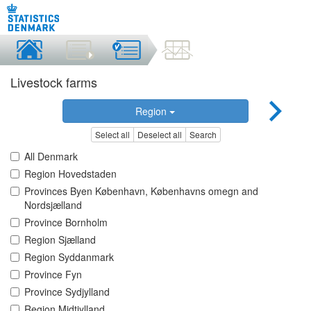
Livestock farms
Region
Select all
Deselect all
Search
All Denmark
Region Hovedstaden
Provinces Byen København, Københavns omegn and
Nordsjælland
Province Bornholm
Region Sjælland
Region Syddanmark
Province Fyn
Province Sydjylland
Region Midtjylland