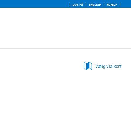
LOG PÅ
ENGLISH
HJÆLP
Vælg via kort