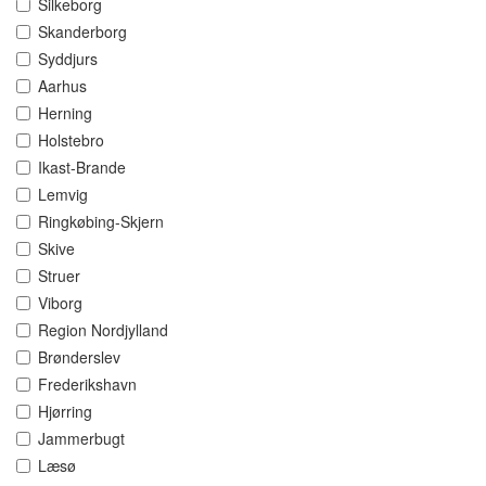
Silkeborg
Skanderborg
Syddjurs
Aarhus
Herning
Holstebro
Ikast-Brande
Lemvig
Ringkøbing-Skjern
Skive
Struer
Viborg
Region Nordjylland
Brønderslev
Frederikshavn
Hjørring
Jammerbugt
Læsø