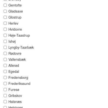
Gentofte
Gladsaxe
Glostrup
Herlev
Hvidovre
Høje-Taastrup
Ishøj
Lyngby-Taarbæk
Rødovre
Vallensbæk
Allerød
Egedal
Fredensborg
Frederikssund
Furesø
Gribskov
Halsnæs
Helsingør