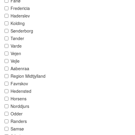
Fanø
Fredericia
Haderslev
Kolding
Sønderborg
Tønder
Varde
Vejen
Vejle
Aabenraa
Region Midtjylland
Favrskov
Hedensted
Horsens
Norddjurs
Odder
Randers
Samsø