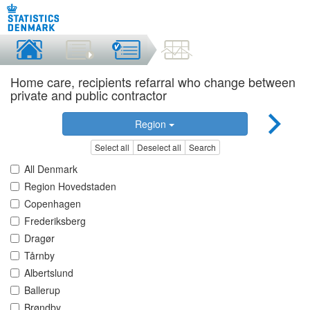
Home care, recipients refarral who change between
private and public contractor
Region
Select all
Deselect all
Search
All Denmark
Region Hovedstaden
Copenhagen
Frederiksberg
Dragør
Tårnby
Albertslund
Ballerup
Brøndby