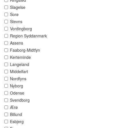
Ringsted
Slagelse
Sorø
Stevns
Vordingborg
Region Syddanmark
Assens
Faaborg-Midtfyn
Kerteminde
Langeland
Middelfart
Nordfyns
Nyborg
Odense
Svendborg
Ærø
Billund
Esbjerg