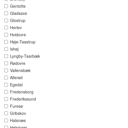
Gentofte
Gladsaxe
Glostrup
Herlev
Hvidovre
Høje-Taastrup
Ishøj
Lyngby-Taarbæk
Rødovre
Vallensbæk
Allerød
Egedal
Fredensborg
Frederikssund
Furesø
Gribskov
Halsnæs
Helsingør