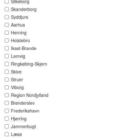
Silkeborg
Skanderborg
Syddjurs
Aarhus
Herning
Holstebro
Ikast-Brande
Lemvig
Ringkøbing-Skjern
Skive
Struer
Viborg
Region Nordjylland
Brønderslev
Frederikshavn
Hjørring
Jammerbugt
Læsø