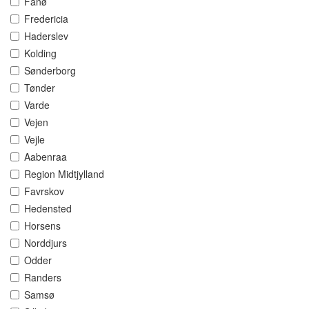
Fanø
Fredericia
Haderslev
Kolding
Sønderborg
Tønder
Varde
Vejen
Vejle
Aabenraa
Region Midtjylland
Favrskov
Hedensted
Horsens
Norddjurs
Odder
Randers
Samsø