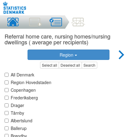
Referral home care, nursing homes/nursing
dwellings ( average per recipients)
Region
Select all
Deselect all
Search
All Denmark
Region Hovedstaden
Copenhagen
Frederiksberg
Dragør
Tårnby
Albertslund
Ballerup
Brøndby