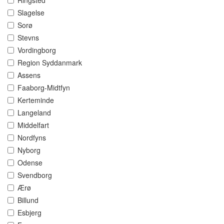
Ringsted
Slagelse
Sorø
Stevns
Vordingborg
Region Syddanmark
Assens
Faaborg-Midtfyn
Kerteminde
Langeland
Middelfart
Nordfyns
Nyborg
Odense
Svendborg
Ærø
Billund
Esbjerg